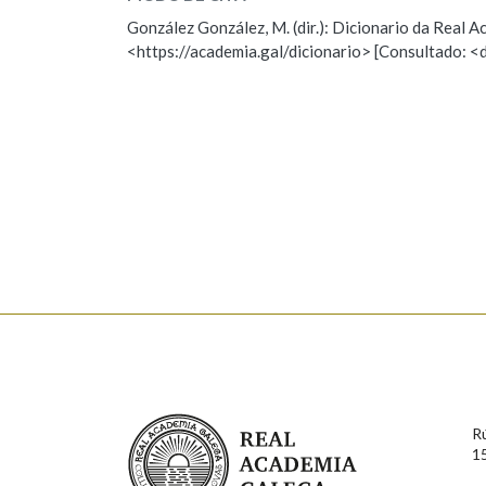
ESCOLLE UNHA OPCIÓN:
González González, M. (dir.): Dicionario da Real
Marcas gramaticais
<https://academia.gal/dicionario> [Consultado: <
Observación
Hai un erro na palabra
Falta unha voz
Nome
Apelido
Enderezo electrónico
Comentario
Real Academia Galega
R
1