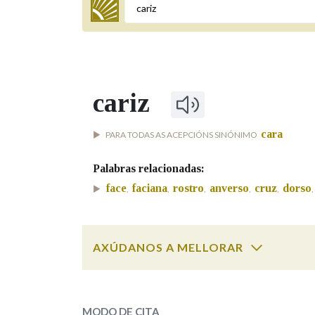
Termo a buscar
cariz
BUSCAR NOS LEMAS
cara
PARA TODAS AS ACEPCIÓNS SINÓNIMO
Comeza por
Palabras relacionadas:
face
faciana
rostro
anverso
cruz
dorso
,
,
,
,
,
,
Remata por
AXÚDANOS A MELLORAR
Contén
cariz
SOBRE A PALABRA:
OUTRAS OPCIÓNS DE BUSCA
MODO DE CITA