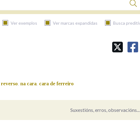
Ver exemplos
Ver marcas expandidas
Busca prediti
BUSCAR NO CONTIDO
Nas definicións
reverso
na cara
cara de ferreiro
,
,
Nos exemplos
Suxestións, erros, observacións...
Na fraseoloxía