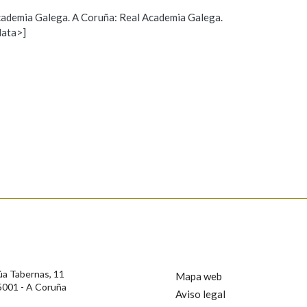
 Academia Galega. A Coruña: Real Academia Galega.
Pertence a
data>]
Propoño mellorar a definición
Actualización
s
AXUDA NA BUSCA
LIMPAR
BUSCA
úa Tabernas, 11
Mapa web
5001 - A Coruña
Aviso legal