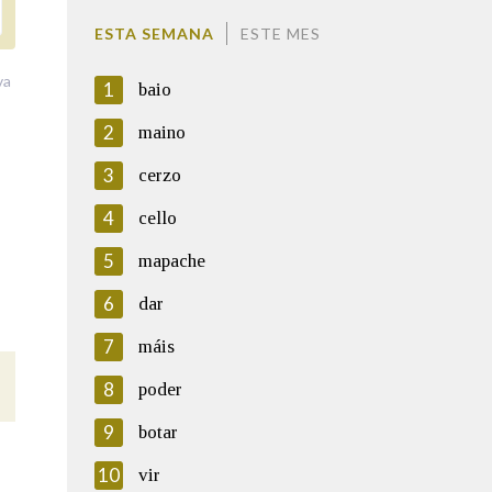
ESTA SEMANA
ESTE MES
va
1
baio
2
maino
3
cerzo
4
cello
5
mapache
6
dar
7
máis
8
poder
9
botar
10
vir