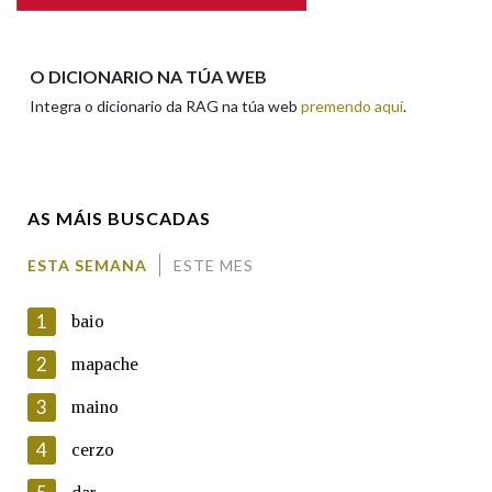
Apelidos
O DICIONARIO NA TÚA WEB
Integra o dicionario da RAG na túa web
premendo aquí
.
Enderezo electrónico
AS MÁIS BUSCADAS
Comentario
ESTA SEMANA
ESTE MES
1
baio
2
mapache
3
maino
En cumprimento da normativa vixente en materia de
Protección de Datos de Carácter Persoal, a Real Academia
4
cerzo
Galega informa a aqueles usuarios que faciliten o seu correo
electrónico, así como calquera outra información de carácter