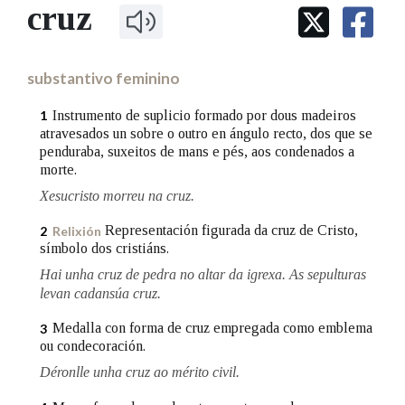
IDENTIDADE CORPORATIVA
cruz
Facebook
Twitter
Youtube
Instagram
Bluesky
BUSCAR NOS LEMAS
FIGURAS HOMENAXEADAS
MARCIAL DEL ADALID
HISTORIA
Comeza por
CASA-MUSEO EMILIA PARDO
substantivo feminino
BAZÁN
60 ANOS DLG
PRIMAVERA DAS LETRAS
Instrumento de suplicio formado por dous madeiros
1
Remata por
atravesados un sobre o outro en ángulo recto, dos que se
PORTAL DAS PALABRAS
penduraba, suxeitos de mans e pés, aos condenados a
morte.
Xesucristo morreu na cruz.
Contén
Representación figurada da cruz de Cristo,
2
Relixión
símbolo dos cristiáns.
Hai unha cruz de pedra no altar da igrexa. As sepulturas
BUSCAR NO CONTIDO
levan cadansúa cruz.
Nas definicións
Medalla con forma de cruz empregada como emblema
3
ou condecoración.
Déronlle unha cruz ao mérito civil.
Nos exemplos