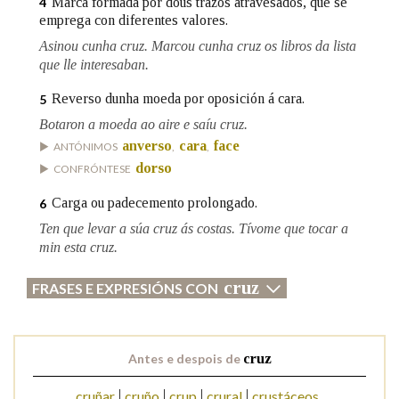
Marca formada por dous trazos atravesados, que se
4
emprega con diferentes valores.
Asinou cunha cruz. Marcou cunha cruz os libros da lista
Na fraseoloxía
que lle interesaban.
Reverso dunha moeda por oposición á cara.
5
Botaron a moeda ao aire e saíu cruz.
OUTRAS OPCIÓNS DE BUSCA
anverso
cara
face
ANTÓNIMOS
,
,
Marcas gramaticais
dorso
CONFRÓNTESE
Carga ou padecemento prolongado.
6
Ten que levar a súa cruz ás costas. Tívome que tocar a
Pertence a
min esta cruz.
cruz
FRASES E EXPRESIÓNS CON
LIMPAR
BUSCA
Antes e despois de
cruz
cruñar
cruño
crup
crural
crustáceos