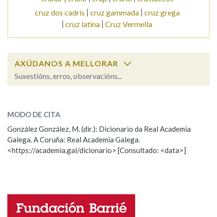
cruz dos cadrís
cruz gammada
cruz grega
cruz latina
Cruz Vermella
AXÚDANOS A MELLORAR
Suxestións, erros, observacións...
cruz
SOBRE A PALABRA:
MODO DE CITA
ESCOLLE UNHA OPCIÓN:
González González, M. (dir.): Dicionario da Real Academia
Galega. A Coruña: Real Academia Galega.
Observación
Hai un erro na palabra
<https://academia.gal/dicionario> [Consultado: <data>]
Propoño mellorar a definición
Actualización
Falta unha voz
Nome