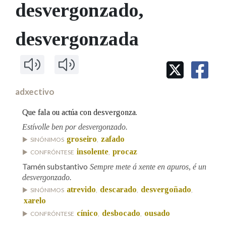
IDENTIDADE CORPORATIVA
desvergonzado
,
Facebook
Twitter
Youtube
Instagram
Bluesky
BUSCAR NOS LEMAS
FIGURAS HOMENAXEADAS
MARCIAL DEL ADALID
HISTORIA
Comeza por
desvergonzada
CASA-MUSEO EMILIA PARDO
BAZÁN
60 ANOS DLG
PRIMAVERA DAS LETRAS
Remata por
PORTAL DAS PALABRAS
adxectivo
Contén
Que fala ou actúa con desvergonza.
Estívolle ben por desvergonzado.
groseiro
zafado
SINÓNIMOS
,
insolente
procaz
CONFRÓNTESE
,
BUSCAR NO CONTIDO
Tamén substantivo
Sempre mete á xente en apuros, é un
Nas definicións
desvergonzado.
atrevido
descarado
desvergoñado
SINÓNIMOS
,
,
,
xarelo
cínico
desbocado
ousado
CONFRÓNTESE
,
,
Nos exemplos