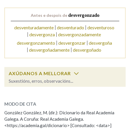
Antes e despois de
desvergonzado
Na fraseoloxía
desventuradamente
desventurado
desventuroso
desvergonza
desvergonzadamente
OUTRAS OPCIÓNS DE BUSCA
desvergonzamento
desvergonzar
desvergoña
desvergoñadamente
desvergoñado
Marcas gramaticais
AXÚDANOS A MELLORAR
Pertence a
Suxestións, erros, observacións...
desvergonzado
SOBRE A PALABRA:
LIMPAR
BUSCA
MODO DE CITA
ESCOLLE UNHA OPCIÓN:
González González, M. (dir.): Dicionario da Real Academia
Galega. A Coruña: Real Academia Galega.
Observación
Hai un erro na palabra
<https://academia.gal/dicionario> [Consultado: <data>]
Propoño mellorar a definición
Actualización