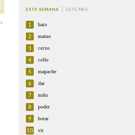
ESTA SEMANA
ESTE MES
va
1
baio
2
maino
3
cerzo
4
cello
5
mapache
6
dar
7
máis
8
poder
9
botar
10
vir