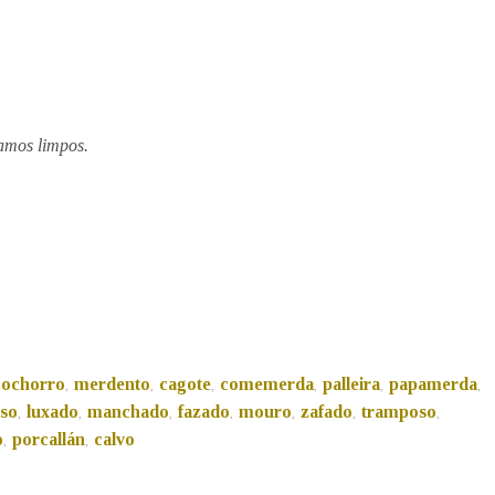
Pertence a
amos limpos.
AXUDA NA BUSCA
LIMPAR
BUSCA
cochorro
merdento
cagote
comemerda
palleira
papamerda
,
,
,
,
,
,
oso
luxado
manchado
fazado
mouro
zafado
tramposo
,
,
,
,
,
,
,
o
porcallán
calvo
,
,