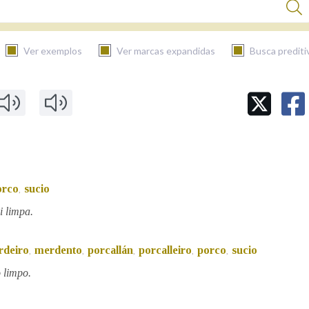
Ver exemplos
Ver marcas expandidas
Busca prediti
BUSCAR NO CONTIDO
Nas definicións
orco
sucio
,
Nos exemplos
i limpa.
Na fraseoloxía
rdeiro
merdento
porcallán
porcalleiro
porco
sucio
,
,
,
,
,
 limpo.