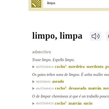
Termo a buscar
limpo
, limpa
BUSCAR NOS LEMAS
Comeza por
adxectivo
Traxe limpo. Espello limpo.
1
cocho
merdeiro
merdento
p
ANTÓNIMOS
,
,
,
Remata por
Os gatos teñen sona de limpos. É unha muller mo
aseado
SINÓNIMO
Contén
1
cocho
desaseado
marrán
me
ANTÓNIMOS
,
,
,
O de limpar chemineas si que é un traballo pouco
1
cocho
marrán
sucio
ANTÓNIMOS
,
,
OUTRAS OPCIÓNS DE BUSCA