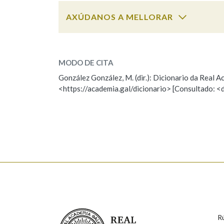
AXÚDANOS A MELLORAR
limpo
SOBRE A PALABRA:
MODO DE CITA
ESCOLLE UNHA OPCIÓN:
González González, M. (dir.): Dicionario da Real
<https://academia.gal/dicionario> [Consultado: <
Observación
Hai un erro na palabra
Falta unha voz
Nome
Apelido
Enderezo electrónico
Real Academia Galega
R
Comentario