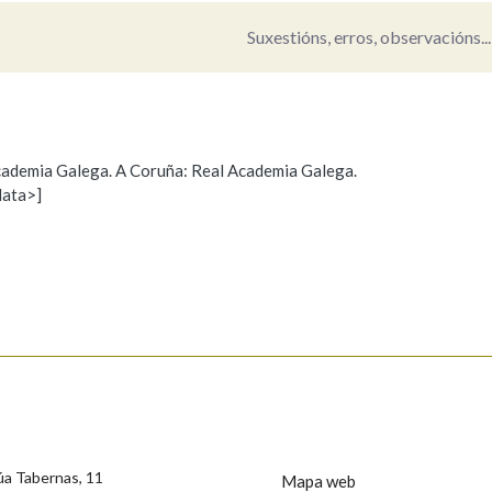
Suxestións, erros, observacións...
 Academia Galega. A Coruña: Real Academia Galega.
data>]
Propoño mellorar a definición
Actualización
s
úa Tabernas, 11
Mapa web