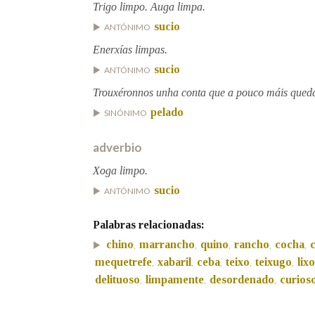
Trigo limpo. Auga limpa.
sucio
ANTÓNIMO
Marcas gramaticais
Enerxías limpas.
sucio
ANTÓNIMO
Trouxéronnos unha conta que a pouco máis qued
pelado
SINÓNIMO
adverbio
Xoga limpo.
sucio
ANTÓNIMO
Palabras relacionadas:
chino
marrancho
quino
rancho
cocha
,
,
,
,
,
mequetrefe
xabaril
ceba
teixo
teixugo
lix
,
,
,
,
,
delituoso
limpamente
desordenado
curios
,
,
,