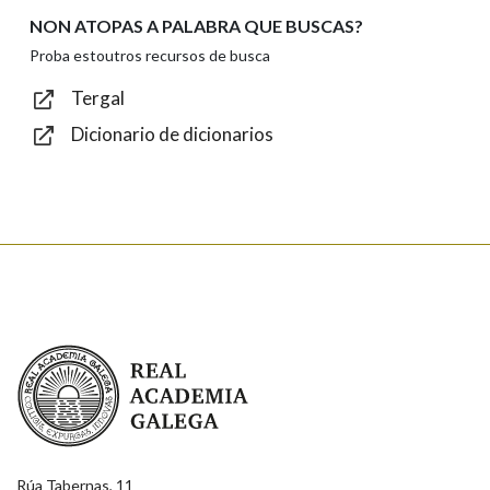
NON ATOPAS A PALABRA QUE BUSCAS?
Texto de verificación
Proba estoutros recursos de busca
Tergal
Dicionario de dicionarios
Enviar
Real Academia Galega
Rúa Tabernas, 11