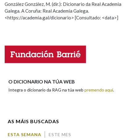
González González, M. (dir.): Dicionario da Real Academia
Galega. A Coruña: Real Academia Galega.
Observación
Hai un erro na palabra
Na fraseoloxía
<https://academia.gal/dicionario> [Consultado: <data>]
Propoño mellorar a definición
Actualización
Falta unha voz
OUTRAS OPCIÓNS DE BUSCA
Nome
Marcas gramaticais
Apelidos
Pertence a
O DICIONARIO NA TÚA WEB
Integra o dicionario da RAG na túa web
premendo aquí
.
Enderezo electrónico
LIMPAR
BUSCA
AS MÁIS BUSCADAS
Comentario
ESTA SEMANA
ESTE MES