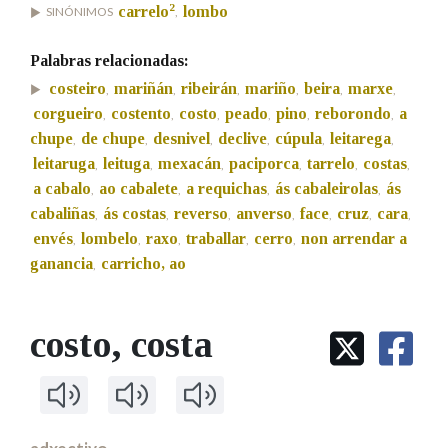
2
carrelo
lombo
SINÓNIMOS
,
Na fraseoloxía
Palabras relacionadas:
costeiro
mariñán
ribeirán
mariño
beira
marxe
,
,
,
,
,
,
corgueiro
costento
costo
peado
pino
reborondo
a
,
,
,
,
,
,
chupe
de chupe
desnivel
declive
cúpula
leitarega
,
,
,
,
,
,
OUTRAS OPCIÓNS DE BUSCA
leitaruga
leituga
mexacán
paciporca
tarrelo
costas
,
,
,
,
,
,
Marcas gramaticais
a cabalo
ao cabalete
a requichas
ás cabaleirolas
ás
,
,
,
,
cabaliñas
ás costas
reverso
anverso
face
cruz
cara
,
,
,
,
,
,
,
envés
lombelo
raxo
traballar
cerro
non arrendar a
,
,
,
,
,
ganancia
carricho, ao
Pertence a
,
costo
, costa
LIMPAR
BUSCA