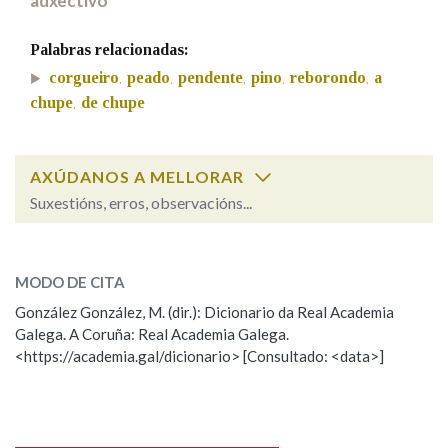
adxectivo
Palabras relacionadas:
corgueiro
peado
pendente
pino
reborondo
a
,
,
,
,
,
chupe
de chupe
,
AXÚDANOS A MELLORAR
Suxestións, erros, observacións...
Cal é a palabra?
costa
MODO DE CITA
González González, M. (dir.): Dicionario da Real Academia
costo, costa
Galega. A Coruña: Real Academia Galega.
<https://academia.gal/dicionario> [Consultado: <data>]
ESCOLLE UNHA OPCIÓN:
Observación
Hai un erro na palabra