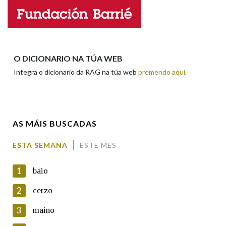
Propoño mellorar a definición
Actualización
Falta unha voz
Nome
O DICIONARIO NA TÚA WEB
Integra o dicionario da RAG na túa web
premendo aquí
.
Apelidos
AS MÁIS BUSCADAS
Enderezo electrónico
ESTA SEMANA
ESTE MES
1
baio
Comentario
2
cerzo
3
maino