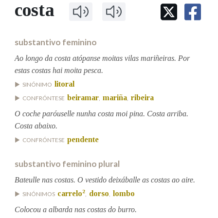
IDENTIDADE CORPORATIVA
costa
Facebook
Twitter
Youtube
Instagram
Bluesky
BUSCAR NOS LEMAS
FIGURAS HOMENAXEADAS
MARCIAL DEL ADALID
HISTORIA
Comeza por
CASA-MUSEO EMILIA PARDO
substantivo feminino
BAZÁN
60 ANOS DLG
PRIMAVERA DAS LETRAS
Ao longo da costa atópanse moitas vilas mariñeiras. Por
Remata por
estas costas hai moita pesca.
PORTAL DAS PALABRAS
litoral
SINÓNIMO
beiramar
mariña
ribeira
CONFRÓNTESE
,
,
Contén
O coche paróuselle nunha costa moi pina. Costa arriba.
Costa abaixo.
pendente
CONFRÓNTESE
BUSCAR NO CONTIDO
substantivo feminino plural
Nas definicións
Bateulle nas costas. O vestido deixáballe as costas ao aire.
2
carrelo
dorso
lombo
SINÓNIMOS
,
,
Nos exemplos
Colocou a albarda nas costas do burro.