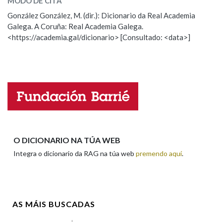
MODO DE CITA
ESCOLLE UNHA OPCIÓN:
González González, M. (dir.): Dicionario da Real Academia
Galega. A Coruña: Real Academia Galega.
Observación
Hai un erro na palabra
Na fraseoloxía
<https://academia.gal/dicionario> [Consultado: <data>]
Propoño mellorar a definición
Actualización
Falta unha voz
OUTRAS OPCIÓNS DE BUSCA
Nome
Marcas gramaticais
Pertence a
Apelidos
O DICIONARIO NA TÚA WEB
Integra o dicionario da RAG na túa web
premendo aquí
.
LIMPAR
BUSCA
Enderezo electrónico
AS MÁIS BUSCADAS
Comentario