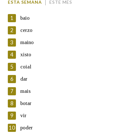
ESTA SEMANA
ESTE MES
1
baio
2
cerzo
3
maino
En cumprimento da normativa vixente en materia de
Protección de Datos de Carácter Persoal, a Real Academia
4
xisto
Galega informa a aqueles usuarios que faciliten o seu correo
electrónico, así como calquera outra información de carácter
5
coial
persoal, que estes datos serán obxecto de tratamento
automatizado de carácter confidencial e incorporados aos seus
6
dar
ficheiros informáticos. Así mesmo, os usuarios poderán exercer o
seu dereito de acceso, rectificación, oposición e cancelación dos
7
mais
seus datos poñéndose en contacto connosco.
8
botar
Lin e acepto as condicións da política de
privacidade
9
vir
Introduce o código que aparece na imaxe:
10
poder