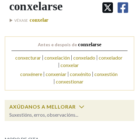
IDENTIDADE CORPORATIVA
conxelarse
Facebook
Twitter
Youtube
Instagram
Bluesky
BUSCAR NOS LEMAS
FIGURAS HOMENAXEADAS
MARCIAL DEL ADALID
HISTORIA
Comeza por
conxelar
VÉXASE
CASA-MUSEO EMILIA PARDO
BAZÁN
60 ANOS DLG
PRIMAVERA DAS LETRAS
Remata por
Antes e despois de
conxelarse
PORTAL DAS PALABRAS
conxecturar
conxelación
conxelado
conxelador
conxelar
Contén
conxénere
conxeniar
conxénito
conxestión
conxestionar
BUSCAR NO CONTIDO
AXÚDANOS A MELLORAR
Nas definicións
Suxestións, erros, observacións...
conxelarse
SOBRE A PALABRA:
Nos exemplos