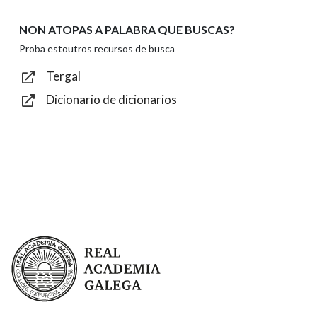
NON ATOPAS A PALABRA QUE BUSCAS?
Texto de verificación
Proba estoutros recursos de busca
Tergal
Dicionario de dicionarios
Enviar
Real Academia Galega