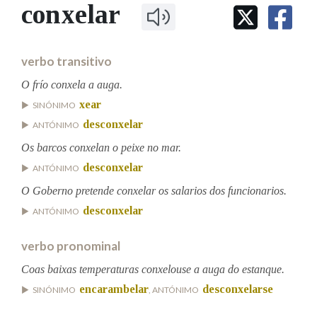
IDENTIDADE CORPORATIVA
conxelar
Facebook
Twitter
Youtube
Instagram
Bluesky
BUSCAR NOS LEMAS
FIGURAS HOMENAXEADAS
MARCIAL DEL ADALID
HISTORIA
Comeza por
CASA-MUSEO EMILIA PARDO
verbo transitivo
BAZÁN
60 ANOS DLG
PRIMAVERA DAS LETRAS
O frío conxela a auga.
Remata por
xear
PORTAL DAS PALABRAS
SINÓNIMO
desconxelar
ANTÓNIMO
Os barcos conxelan o peixe no mar.
Contén
desconxelar
ANTÓNIMO
O Goberno pretende conxelar os salarios dos funcionarios.
desconxelar
ANTÓNIMO
BUSCAR NO CONTIDO
verbo pronominal
Nas definicións
Coas baixas temperaturas conxelouse a auga do estanque.
encarambelar
desconxelarse
SINÓNIMO
, ANTÓNIMO
Nos exemplos