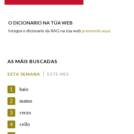
Apelidos
O DICIONARIO NA TÚA WEB
Integra o dicionario da RAG na túa web
premendo aquí
.
Enderezo electrónico
AS MÁIS BUSCADAS
Comentario
ESTA SEMANA
ESTE MES
1
baio
2
maino
3
cerzo
En cumprimento da normativa vixente en materia de
Protección de Datos de Carácter Persoal, a Real Academia
4
cello
Galega informa a aqueles usuarios que faciliten o seu correo
electrónico, así como calquera outra información de carácter