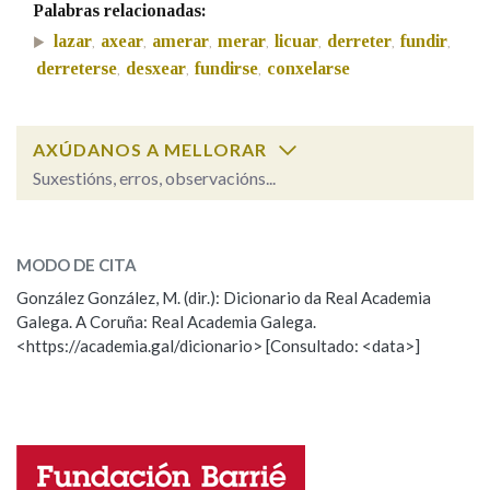
Palabras relacionadas:
lazar
axear
amerar
merar
licuar
derreter
fundir
,
,
,
,
,
,
,
Na fraseoloxía
derreterse
desxear
fundirse
conxelarse
,
,
,
AXÚDANOS A MELLORAR
OUTRAS OPCIÓNS DE BUSCA
Suxestións, erros, observacións...
Marcas gramaticais
conxelar
SOBRE A PALABRA:
MODO DE CITA
ESCOLLE UNHA OPCIÓN:
Pertence a
González González, M. (dir.): Dicionario da Real Academia
Galega. A Coruña: Real Academia Galega.
Observación
Hai un erro na palabra
<https://academia.gal/dicionario> [Consultado: <data>]
Propoño mellorar a definición
Actualización
LIMPAR
BUSCA
Falta unha voz
Nome