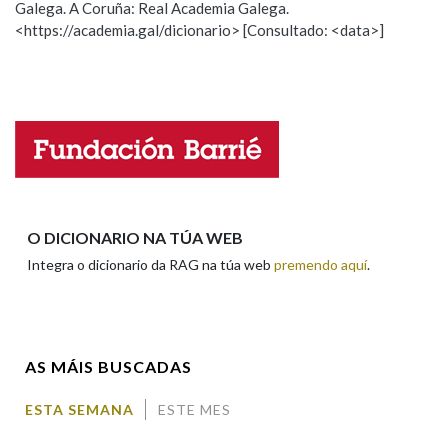
Galega. A Coruña: Real Academia Galega.
Observación
Hai un erro na palabra
<https://academia.gal/dicionario> [Consultado: <data>]
Propoño mellorar a definición
Actualización
Na fraseoloxía
Falta unha voz
Nome
OUTRAS OPCIÓNS DE BUSCA
Marcas gramaticais
Apelidos
O DICIONARIO NA TÚA WEB
Pertence a
Integra o dicionario da RAG na túa web
premendo aquí
.
Enderezo electrónico
LIMPAR
BUSCA
AS MÁIS BUSCADAS
Comentario
ESTA SEMANA
ESTE MES