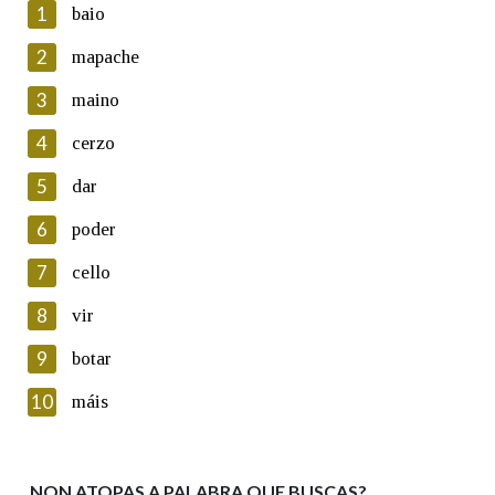
1
baio
2
mapache
3
maino
En cumprimento da normativa vixente en materia de
Protección de Datos de Carácter Persoal, a Real Academia
4
cerzo
Galega informa a aqueles usuarios que faciliten o seu correo
electrónico, así como calquera outra información de carácter
5
dar
persoal, que estes datos serán obxecto de tratamento
automatizado de carácter confidencial e incorporados aos seus
6
poder
ficheiros informáticos. Así mesmo, os usuarios poderán exercer o
seu dereito de acceso, rectificación, oposición e cancelación dos
7
cello
seus datos poñéndose en contacto connosco.
8
vir
Lin e acepto as condicións da política de
privacidade
9
botar
Introduce o código que aparece na imaxe:
10
máis
NON ATOPAS A PALABRA QUE BUSCAS?