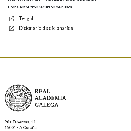
Texto de verificación
Proba estoutros recursos de busca
Tergal
Dicionario de dicionarios
Enviar
Real Academia Galega
Rúa Tabernas, 11
15001 - A Coruña