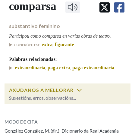
IDENTIDADE CORPORATIVA
comparsa
Facebook
Twitter
Youtube
Instagram
Bluesky
BUSCAR NOS LEMAS
FIGURAS HOMENAXEADAS
MARCIAL DEL ADALID
HISTORIA
Comeza por
CASA-MUSEO EMILIA PARDO
substantivo feminino
BAZÁN
60 ANOS DLG
PRIMAVERA DAS LETRAS
Participou como comparsa en varias obras de teatro.
Remata por
extra
figurante
PORTAL DAS PALABRAS
CONFRÓNTESE
,
Palabras relacionadas:
Contén
extraordinaria
paga extra
paga extraordinaria
,
,
AXÚDANOS A MELLORAR
BUSCAR NO CONTIDO
Suxestións, erros, observacións...
Nas definicións
comparsa
SOBRE A PALABRA:
MODO DE CITA
ESCOLLE UNHA OPCIÓN:
Nos exemplos
González González, M. (dir.): Dicionario da Real Academia