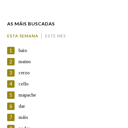
Enderezo electrónico
AS MÁIS BUSCADAS
Comentario
ESTA SEMANA
ESTE MES
1
baio
2
maino
3
cerzo
En cumprimento da normativa vixente en materia de
Protección de Datos de Carácter Persoal, a Real Academia
4
cello
Galega informa a aqueles usuarios que faciliten o seu correo
electrónico, así como calquera outra información de carácter
5
mapache
persoal, que estes datos serán obxecto de tratamento
automatizado de carácter confidencial e incorporados aos seus
6
dar
ficheiros informáticos. Así mesmo, os usuarios poderán exercer o
seu dereito de acceso, rectificación, oposición e cancelación dos
7
máis
seus datos poñéndose en contacto connosco.