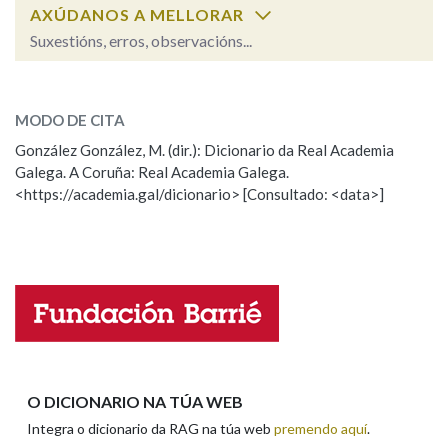
AXÚDANOS A MELLORAR
Suxestións, erros, observacións...
Na fraseoloxía
extra
SOBRE A PALABRA:
MODO DE CITA
ESCOLLE UNHA OPCIÓN:
OUTRAS OPCIÓNS DE BUSCA
González González, M. (dir.): Dicionario da Real Academia
Galega. A Coruña: Real Academia Galega.
Observación
Hai un erro na palabra
Marcas gramaticais
<https://academia.gal/dicionario> [Consultado: <data>]
Propoño mellorar a definición
Actualización
Falta unha voz
Pertence a
Nome
LIMPAR
BUSCA
Apelidos
O DICIONARIO NA TÚA WEB
Integra o dicionario da RAG na túa web
premendo aquí
.