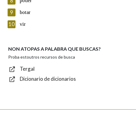
8
poder
Lin e acepto as condicións da política de
privacidade
9
botar
Introduce o código que aparece na imaxe:
10
vir
NON ATOPAS A PALABRA QUE BUSCAS?
Texto de verificación
Proba estoutros recursos de busca
Tergal
Dicionario de dicionarios
Enviar