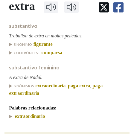
IDENTIDADE CORPORATIVA
extra
Facebook
Twitter
Youtube
Instagram
Bluesky
BUSCAR NOS LEMAS
FIGURAS HOMENAXEADAS
MARCIAL DEL ADALID
HISTORIA
Comeza por
CASA-MUSEO EMILIA PARDO
substantivo
BAZÁN
60 ANOS DLG
PRIMAVERA DAS LETRAS
Traballou de extra en moitas películas.
Remata por
figurante
PORTAL DAS PALABRAS
SINÓNIMO
comparsa
CONFRÓNTESE
Contén
substantivo feminino
A extra de Nadal.
extraordinaria
paga extra
paga
SINÓNIMOS
,
,
BUSCAR NO CONTIDO
extraordinaria
Nas definicións
Palabras relacionadas:
extraordinario
Nos exemplos