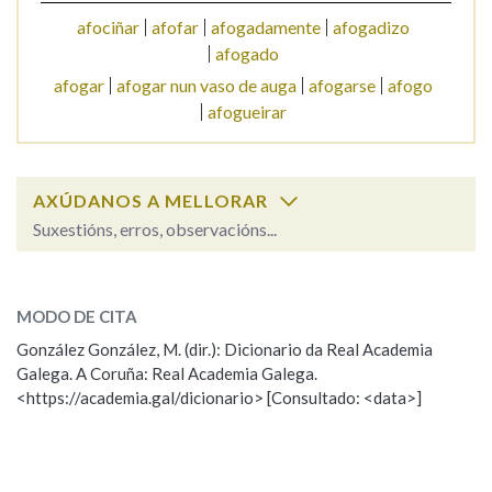
afociñar
afofar
afogadamente
afogadizo
afogado
Na fraseoloxía
afogar
afogar nun vaso de auga
afogarse
afogo
afogueirar
OUTRAS OPCIÓNS DE BUSCA
AXÚDANOS A MELLORAR
Marcas gramaticais
Suxestións, erros, observacións...
afogamento
SOBRE A PALABRA:
Pertence a
MODO DE CITA
ESCOLLE UNHA OPCIÓN:
González González, M. (dir.): Dicionario da Real Academia
Galega. A Coruña: Real Academia Galega.
Observación
Hai un erro na palabra
LIMPAR
BUSCA
<https://academia.gal/dicionario> [Consultado: <data>]
Propoño mellorar a definición
Actualización
Falta unha voz