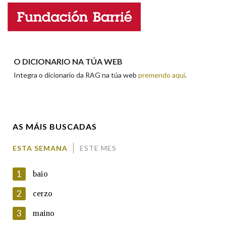
Nome
Apelidos
O DICIONARIO NA TÚA WEB
Integra o dicionario da RAG na túa web
premendo aquí
.
Enderezo electrónico
AS MÁIS BUSCADAS
Comentario
ESTA SEMANA
ESTE MES
1
baio
2
cerzo
3
maino
En cumprimento da normativa vixente en materia de