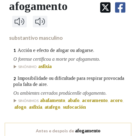
IDENTIDADE CORPORATIVA
afogamento
Facebook
Twitter
Youtube
Instagram
Bluesky
BUSCAR NOS LEMAS
FIGURAS HOMENAXEADAS
MARCIAL DEL ADALID
HISTORIA
Comeza por
CASA-MUSEO EMILIA PARDO
BAZÁN
60 ANOS DLG
PRIMAVERA DAS LETRAS
substantivo masculino
Remata por
PORTAL DAS PALABRAS
Acción e efecto de afogar ou afogarse.
1
O forense certificou a morte por afogamento.
asfixia
Contén
SINÓNIMO
Imposibilidade ou dificultade para respirar provocada
2
pola falta de aire.
Os ambientes cerrados prodúcenlle afogamento.
BUSCAR NO CONTIDO
abafamento
abafo
acoramento
acoro
SINÓNIMOS
,
,
,
,
Nas definicións
afogo
asfixia
atafego
sufocación
,
,
,
Nos exemplos
Antes e despois de
afogamento