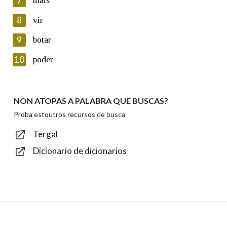
7
máis
seus datos poñéndose en contacto connosco.
8
vir
Lin e acepto as condicións da política de
privacidade
9
botar
Introduce o código que aparece na imaxe:
10
poder
NON ATOPAS A PALABRA QUE BUSCAS?
Texto de verificación
Proba estoutros recursos de busca
Tergal
Dicionario de dicionarios
Enviar