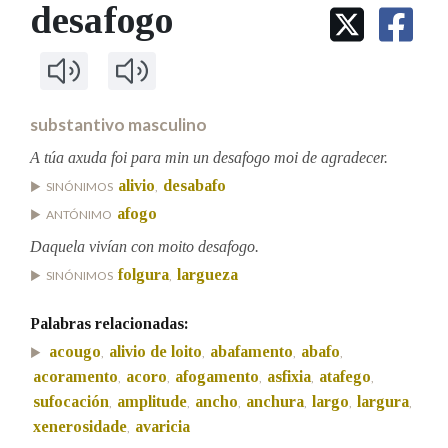
IDENTIDADE CORPORATIVA
desafogo
Facebook
Twitter
Youtube
Instagram
Bluesky
BUSCAR NOS LEMAS
FIGURAS HOMENAXEADAS
MARCIAL DEL ADALID
HISTORIA
Comeza por
CASA-MUSEO EMILIA PARDO
BAZÁN
60 ANOS DLG
PRIMAVERA DAS LETRAS
substantivo masculino
Remata por
PORTAL DAS PALABRAS
A túa axuda foi para min un desafogo moi de agradecer.
alivio
desabafo
SINÓNIMOS
,
afogo
ANTÓNIMO
Contén
Daquela vivían con moito desafogo.
folgura
largueza
SINÓNIMOS
,
BUSCAR NO CONTIDO
Palabras relacionadas:
Nas definicións
acougo
alivio de loito
abafamento
abafo
,
,
,
,
acoramento
acoro
afogamento
asfixia
atafego
,
,
,
,
,
sufocación
amplitude
ancho
anchura
largo
largura
,
,
,
,
,
,
Nos exemplos
xenerosidade
avaricia
,