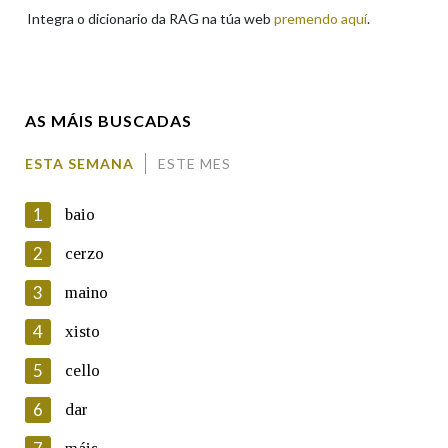
Integra o dicionario da RAG na túa web
premendo aquí
.
Enderezo electrónico
AS MÁIS BUSCADAS
Comentario
ESTA SEMANA
ESTE MES
1
baio
2
cerzo
3
maino
En cumprimento da normativa vixente en materia de
Protección de Datos de Carácter Persoal, a Real Academia
4
xisto
Galega informa a aqueles usuarios que faciliten o seu correo
electrónico, así como calquera outra información de carácter
5
cello
persoal, que estes datos serán obxecto de tratamento
automatizado de carácter confidencial e incorporados aos seus
6
dar
ficheiros informáticos. Así mesmo, os usuarios poderán exercer o
seu dereito de acceso, rectificación, oposición e cancelación dos