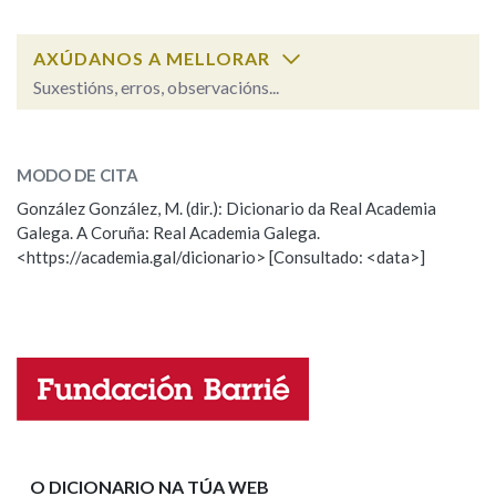
AXÚDANOS A MELLORAR
Na fraseoloxía
Suxestións, erros, observacións...
desafogo
SOBRE A PALABRA:
OUTRAS OPCIÓNS DE BUSCA
MODO DE CITA
ESCOLLE UNHA OPCIÓN:
Marcas gramaticais
González González, M. (dir.): Dicionario da Real Academia
Galega. A Coruña: Real Academia Galega.
Observación
Hai un erro na palabra
<https://academia.gal/dicionario> [Consultado: <data>]
Propoño mellorar a definición
Actualización
Pertence a
Falta unha voz
Nome
LIMPAR
BUSCA
Apelidos
O DICIONARIO NA TÚA WEB