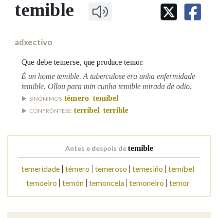
IDENTIDADE CORPORATIVA
temible
Facebook
Twitter
Youtube
Instagram
Bluesky
BUSCAR NOS LEMAS
FIGURAS HOMENAXEADAS
MARCIAL DEL ADALID
HISTORIA
Comeza por
CASA-MUSEO EMILIA PARDO
adxectivo
BAZÁN
60 ANOS DLG
PRIMAVERA DAS LETRAS
Que debe temerse, que produce temor.
Remata por
PORTAL DAS PALABRAS
É un home temible. A tuberculose era unha enfermidade
temible. Ollou para min cunha temible mirada de odio.
témero
temíbel
SINÓNIMOS
,
Contén
terríbel
terrible
CONFRÓNTESE
,
Antes e despois de
temible
BUSCAR NO CONTIDO
temeridade
témero
temeroso
temesiño
temíbel
Nas definicións
temoeiro
temón
temoncela
temoneiro
temor
Nos exemplos