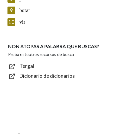
privacidade
9
botar
Introduce o código que aparece na imaxe:
10
vir
NON ATOPAS A PALABRA QUE BUSCAS?
Texto de verificación
Proba estoutros recursos de busca
Tergal
Dicionario de dicionarios
Enviar