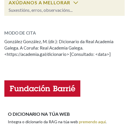
AXÚDANOS A MELLORAR
Suxestións, erros, observacións...
Na fraseoloxía
temible
SOBRE A PALABRA:
MODO DE CITA
ESCOLLE UNHA OPCIÓN:
González González, M. (dir.): Dicionario da Real Academia
OUTRAS OPCIÓNS DE BUSCA
Galega. A Coruña: Real Academia Galega.
Observación
Hai un erro na palabra
Marcas gramaticais
<https://academia.gal/dicionario> [Consultado: <data>]
Propoño mellorar a definición
Actualización
Falta unha voz
Pertence a
Nome
LIMPAR
BUSCA
Apelidos
O DICIONARIO NA TÚA WEB
Integra o dicionario da RAG na túa web
premendo aquí
.