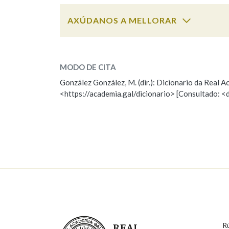
AXÚDANOS A MELLORAR
Marcas gramaticais
garabullo
SOBRE A PALABRA:
MODO DE CITA
ESCOLLE UNHA OPCIÓN:
González González, M. (dir.): Dicionario da Real
<https://academia.gal/dicionario> [Consultado: <
Observación
Hai un erro na palabra
Falta unha voz
Nome
Apelido
Enderezo electrónico
Real Academia Galega
R