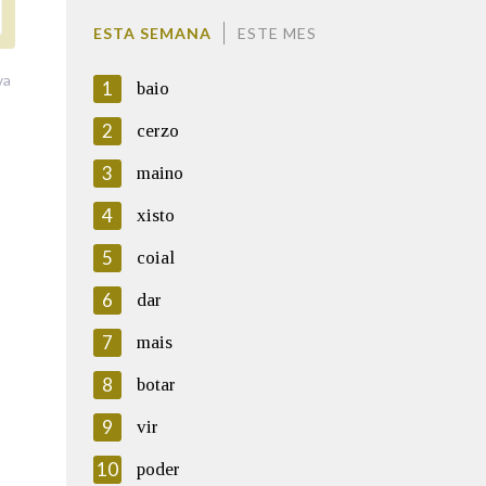
ESTA SEMANA
ESTE MES
va
1
baio
2
cerzo
3
maino
4
xisto
5
coial
6
dar
7
mais
8
botar
9
vir
10
poder