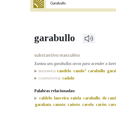
Termo a buscar
garabullo
BUSCAR NOS LEMAS
Comeza por
substantivo masculino
Xuntou uns garabullos secos para acender a larei
2
candelo
cando
carabullo
gara
SINÓNIMOS
,
,
,
Remata por
cadolo
CONFRÓNTESE
Palabras relacionadas:
Contén
caldelo
lanceira
raiola
carabullo
de cand
,
,
,
,
garabata
canoto
cañoto
carolo
carón
car
,
,
,
,
,
OUTRAS OPCIÓNS DE BUSCA