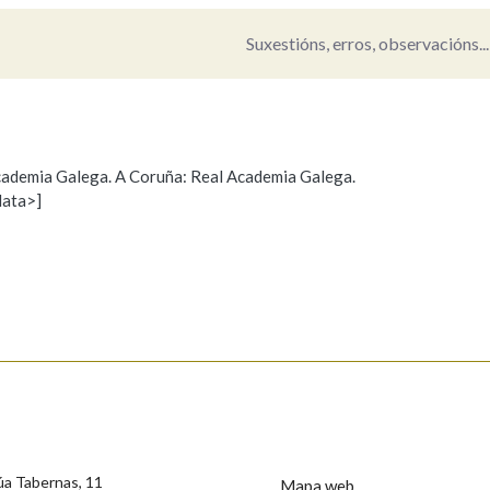
Suxestións, erros, observacións...
Pertence a
AXUDA NA BUSCA
LIMPAR
BUSCA
 Academia Galega. A Coruña: Real Academia Galega.
data>]
Propoño mellorar a definición
Actualización
s
úa Tabernas, 11
Mapa web