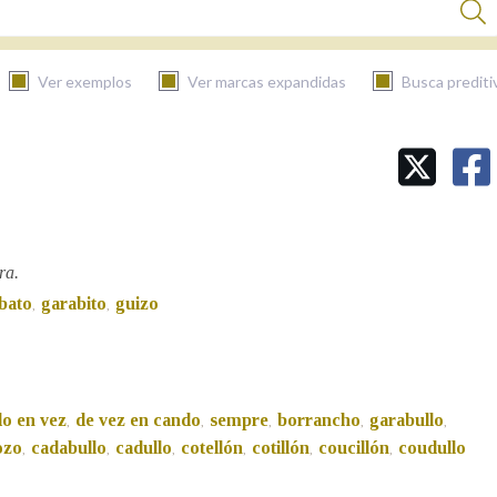
Ver exemplos
Ver marcas expandidas
Busca prediti
BUSCAR NO CONTIDO
Nas definicións
ra.
bato
garabito
guizo
,
,
Nos exemplos
Na fraseoloxía
o en vez
de vez en cando
sempre
borrancho
garabullo
,
,
,
,
,
ozo
cadabullo
cadullo
cotellón
cotillón
coucillón
coudullo
,
,
,
,
,
,