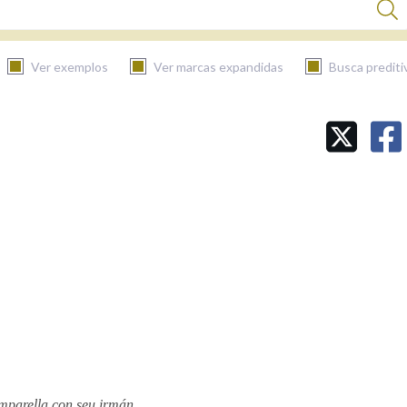
Ver exemplos
Ver marcas expandidas
Busca prediti
BUSCAR NO CONTIDO
Nas definicións
Nos exemplos
Na fraseoloxía
mparella con seu irmán.