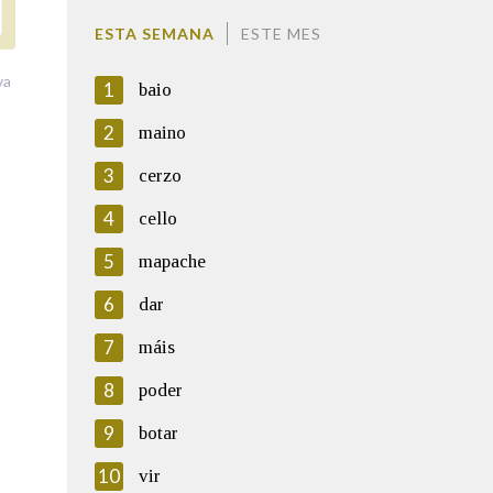
ESTA SEMANA
ESTE MES
va
1
baio
2
maino
3
cerzo
4
cello
5
mapache
6
dar
7
máis
8
poder
9
botar
10
vir