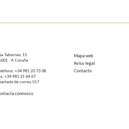
s
úa Tabernas, 11
Mapa web
5001 - A Coruña
Aviso legal
Contacto
eléfono: +34 981 20 73 08
ax: +34 981 21 64 67
partado de correo 557
ontacta connosco
rotección de Datos de Carácter Persoal, a Real Academia Galega informa a
, así como calquera outra información de carácter persoal, que estes datos
confidencial e incorporados aos seus ficheiros informáticos. Así mesmo, os
ificación, oposición e cancelación dos seus datos poñéndose en contacto