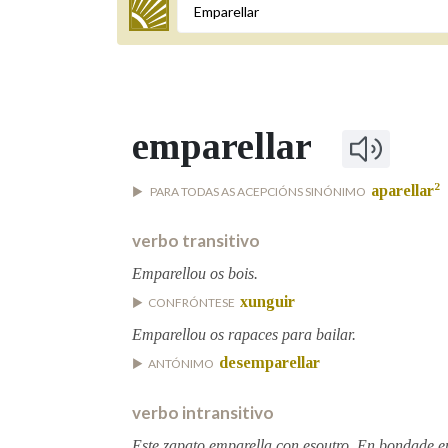
Termo a buscar
emparellar
BUSCAR NOS LEMAS
2
aparellar
PARA TODAS AS ACEPCIÓNS SINÓNIMO
Comeza por
verbo transitivo
Emparellou os bois.
Remata por
xunguir
CONFRÓNTESE
Emparellou os rapaces para bailar.
Contén
desemparellar
ANTÓNIMO
verbo intransitivo
OUTRAS OPCIÓNS DE BUSCA
Este zapato emparella con esoutro. En bondade e