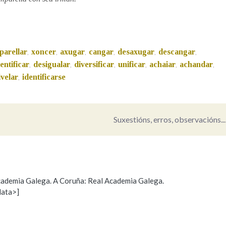
Pertence a
parellar
xoncer
axugar
cangar
desaxugar
descangar
,
,
,
,
,
,
entificar
desigualar
diversificar
unificar
achaiar
achandar
,
,
,
,
,
,
AXUDA NA BUSCA
LIMPAR
BUSCA
velar
identificarse
,
Suxestións, erros, observacións...
 Academia Galega. A Coruña: Real Academia Galega.
data>]
Propoño mellorar a definición
Actualización