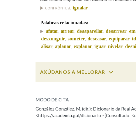
igualar
CONFRÓNTESE
Marcas gramaticais
Palabras relacionadas:
afatar
arrear
desaparellar
desarrear
em
,
,
,
,
desxunguir
someter
descasar
equiparar
id
,
,
,
,
alisar
aplanar
explanar
iguar
nivelar
desni
,
,
,
,
,
AXÚDANOS A MELLORAR
emparellar
SOBRE A PALABRA:
MODO DE CITA
ESCOLLE UNHA OPCIÓN:
González González, M. (dir.): Dicionario da Real
<https://academia.gal/dicionario> [Consultado: <
Observación
Hai un erro na palabra
Falta unha voz