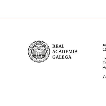
Nome
Apelido
Enderezo electrónico
Real Academia Galega
R
Comentario
1
T
F
A
C
En cumprimento da normativa vixente en materia de P
aqueles usuarios que faciliten o seu correo electrónico
serán obxecto de tratamento automatizado de carácter 
usuarios poderán exercer o seu dereito de acceso, rect
connosco.