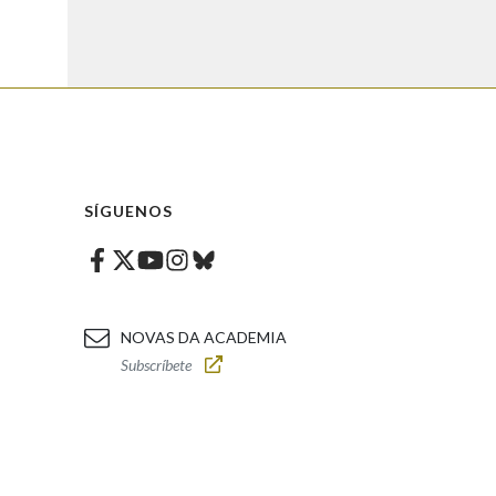
SÍGUENOS
Facebook
Twitter
Instagram
Bluesky
Youtube
NOVAS DA ACADEMIA
Subscríbete