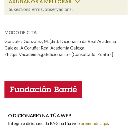
AXÚDANOS A MELLORAR
Suxestións, erros, observacións...
Na fraseoloxía
coeiro
SOBRE A PALABRA:
MODO DE CITA
ESCOLLE UNHA OPCIÓN:
González González, M. (dir.): Dicionario da Real Academia
OUTRAS OPCIÓNS DE BUSCA
Galega. A Coruña: Real Academia Galega.
Observación
Hai un erro na palabra
<https://academia.gal/dicionario> [Consultado: <data>]
Marcas gramaticais
Propoño mellorar a definición
Actualización
Falta unha voz
Pertence a
Nome
LIMPAR
BUSCA
Apelidos
O DICIONARIO NA TÚA WEB
Integra o dicionario da RAG na túa web
premendo aquí
.