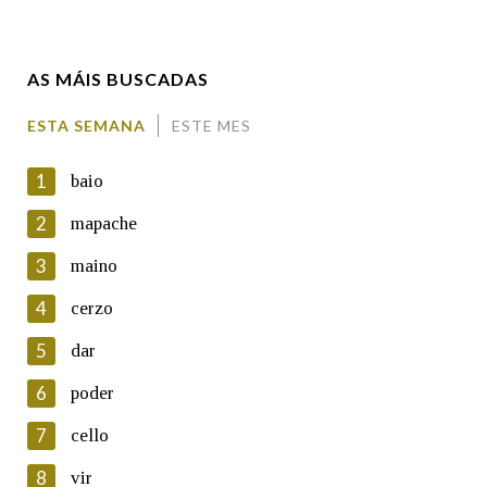
Enderezo electrónico
AS MÁIS BUSCADAS
Comentario
ESTA SEMANA
ESTE MES
1
baio
2
mapache
3
maino
En cumprimento da normativa vixente en materia de
Protección de Datos de Carácter Persoal, a Real Academia
4
cerzo
Galega informa a aqueles usuarios que faciliten o seu correo
electrónico, así como calquera outra información de carácter
5
dar
persoal, que estes datos serán obxecto de tratamento
automatizado de carácter confidencial e incorporados aos seus
6
poder
ficheiros informáticos. Así mesmo, os usuarios poderán exercer o
seu dereito de acceso, rectificación, oposición e cancelación dos
7
cello
seus datos poñéndose en contacto connosco.
8
vir
Lin e acepto as condicións da política de