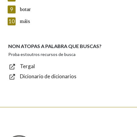
privacidade
9
botar
Introduce o código que aparece na imaxe:
10
máis
NON ATOPAS A PALABRA QUE BUSCAS?
Texto de verificación
Proba estoutros recursos de busca
Tergal
Dicionario de dicionarios
Enviar
Real Academia Galega