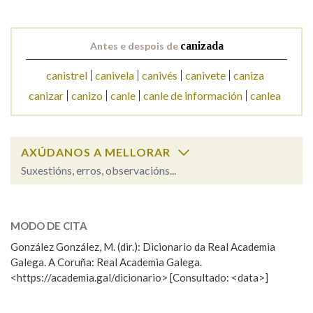
Na fraseoloxía
Antes e despois de
canizada
canistrel
canivela
canivés
canivete
caniza
canizar
canizo
canle
canle de información
canlea
OUTRAS OPCIÓNS DE BUSCA
Marcas gramaticais
AXÚDANOS A MELLORAR
Suxestións, erros, observacións...
Pertence a
canizada
SOBRE A PALABRA:
MODO DE CITA
ESCOLLE UNHA OPCIÓN:
LIMPAR
BUSCA
González González, M. (dir.): Dicionario da Real Academia
Galega. A Coruña: Real Academia Galega.
Observación
Hai un erro na palabra
<https://academia.gal/dicionario> [Consultado: <data>]
Propoño mellorar a definición
Actualización