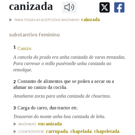
IDENTIDADE CORPORATIVA
canizada
Facebook
Twitter
Youtube
Instagram
Bluesky
BUSCAR NOS LEMAS
FIGURAS HOMENAXEADAS
MARCIAL DEL ADALID
HISTORIA
Comeza por
cainzada
PARA TODAS AS ACEPCIÓNS SINÓNIMO
CASA-MUSEO EMILIA PARDO
BAZÁN
60 ANOS DLG
substantivo feminino
PRIMAVERA DAS LETRAS
Remata por
PORTAL DAS PALABRAS
1
Canizo
A cancela do prado era unha canizada de varas trenzadas.
Para carrexar o millo puxéronlle unha canizada ao
Contén
remolque.
Conxunto de alimentos que se poñen a secar ou a
2
afumar no canizo da cociña.
BUSCAR NO CONTIDO
Amañaron zorza para unha canizada de chourizos.
Nas definicións
Carga do carro, dun tractor etc.
3
Trouxeron do monte unha boa canizada de leña.
encanizada
SINÓNIMO
Nos exemplos
carrupada
chapelada
chapeletada
CONFRÓNTESE
,
,