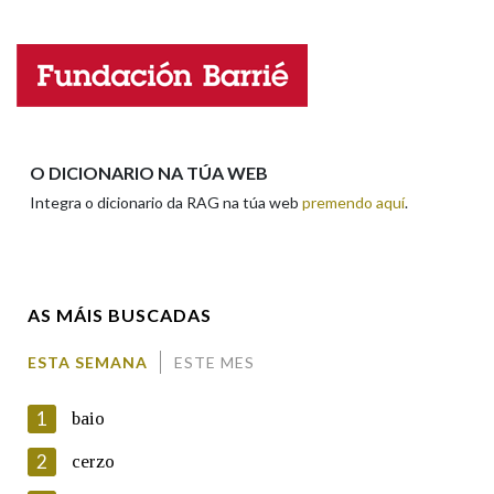
Falta unha voz
Nome
Apelidos
O DICIONARIO NA TÚA WEB
Integra o dicionario da RAG na túa web
premendo aquí
.
Enderezo electrónico
AS MÁIS BUSCADAS
Comentario
ESTA SEMANA
ESTE MES
1
baio
2
cerzo