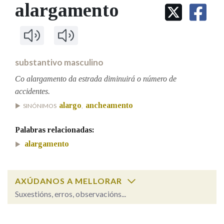
IDENTIDADE CORPORATIVA
alargamento
Facebook
Twitter
Youtube
Instagram
Bluesky
BUSCAR NOS LEMAS
FIGURAS HOMENAXEADAS
MARCIAL DEL ADALID
HISTORIA
Comeza por
CASA-MUSEO EMILIA PARDO
BAZÁN
60 ANOS DLG
PRIMAVERA DAS LETRAS
substantivo masculino
Remata por
PORTAL DAS PALABRAS
Co alargamento da estrada diminuirá o número de
accidentes.
alargo
ancheamento
SINÓNIMOS
,
Contén
Palabras relacionadas:
alargamento
BUSCAR NO CONTIDO
Nas definicións
AXÚDANOS A MELLORAR
Suxestións, erros, observacións...
Nos exemplos
alargamento
SOBRE A PALABRA: