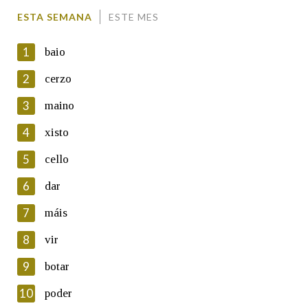
Comentario
ESTA SEMANA
ESTE MES
1
baio
2
cerzo
3
maino
En cumprimento da normativa vixente en materia de
Protección de Datos de Carácter Persoal, a Real Academia
4
xisto
Galega informa a aqueles usuarios que faciliten o seu correo
electrónico, así como calquera outra información de carácter
5
cello
persoal, que estes datos serán obxecto de tratamento
automatizado de carácter confidencial e incorporados aos seus
6
dar
ficheiros informáticos. Así mesmo, os usuarios poderán exercer o
seu dereito de acceso, rectificación, oposición e cancelación dos
7
máis
seus datos poñéndose en contacto connosco.
8
vir
Lin e acepto as condicións da política de
privacidade
9
botar
Introduce o código que aparece na imaxe:
10
poder