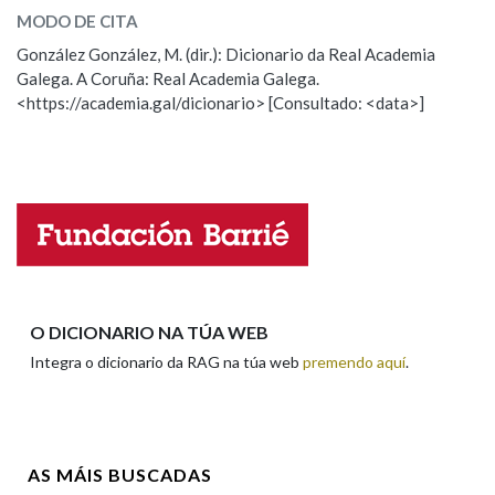
MODO DE CITA
ESCOLLE UNHA OPCIÓN:
González González, M. (dir.): Dicionario da Real Academia
Na fraseoloxía
Galega. A Coruña: Real Academia Galega.
Observación
Hai un erro na palabra
<https://academia.gal/dicionario> [Consultado: <data>]
Propoño mellorar a definición
Actualización
OUTRAS OPCIÓNS DE BUSCA
Falta unha voz
Marcas gramaticais
Nome
Pertence a
Apelidos
O DICIONARIO NA TÚA WEB
Integra o dicionario da RAG na túa web
premendo aquí
.
LIMPAR
BUSCA
Enderezo electrónico
AS MÁIS BUSCADAS