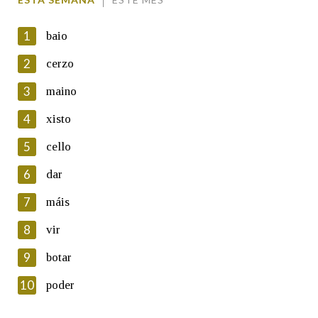
1
baio
2
cerzo
3
maino
En cumprimento da normativa vixente en materia de
Protección de Datos de Carácter Persoal, a Real Academia
4
xisto
Galega informa a aqueles usuarios que faciliten o seu correo
electrónico, así como calquera outra información de carácter
5
cello
persoal, que estes datos serán obxecto de tratamento
automatizado de carácter confidencial e incorporados aos seus
6
dar
ficheiros informáticos. Así mesmo, os usuarios poderán exercer o
seu dereito de acceso, rectificación, oposición e cancelación dos
7
máis
seus datos poñéndose en contacto connosco.
8
vir
Lin e acepto as condicións da política de
privacidade
9
botar
Introduce o código que aparece na imaxe:
10
poder