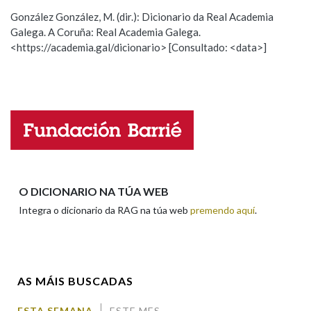
ESCOLLE UNHA OPCIÓN:
González González, M. (dir.): Dicionario da Real Academia
Galega. A Coruña: Real Academia Galega.
Observación
Hai un erro na palabra
Na fraseoloxía
<https://academia.gal/dicionario> [Consultado: <data>]
Propoño mellorar a definición
Actualización
Falta unha voz
OUTRAS OPCIÓNS DE BUSCA
Nome
Marcas gramaticais
Pertence a
Apelidos
O DICIONARIO NA TÚA WEB
Integra o dicionario da RAG na túa web
premendo aquí
.
LIMPAR
BUSCA
Enderezo electrónico
AS MÁIS BUSCADAS
Comentario
ESTA SEMANA
ESTE MES