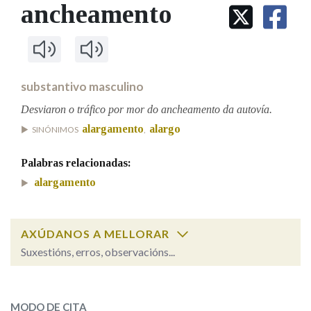
IDENTIDADE CORPORATIVA
ancheamento
Facebook
Twitter
Youtube
Instagram
Bluesky
BUSCAR NOS LEMAS
FIGURAS HOMENAXEADAS
MARCIAL DEL ADALID
HISTORIA
Comeza por
CASA-MUSEO EMILIA PARDO
BAZÁN
60 ANOS DLG
PRIMAVERA DAS LETRAS
substantivo masculino
Remata por
PORTAL DAS PALABRAS
Desviaron o tráfico por mor do ancheamento da autovía.
alargamento
alargo
SINÓNIMOS
,
Contén
Palabras relacionadas:
alargamento
BUSCAR NO CONTIDO
AXÚDANOS A MELLORAR
Nas definicións
Suxestións, erros, observacións...
ancheamento
SOBRE A PALABRA:
Nos exemplos
MODO DE CITA