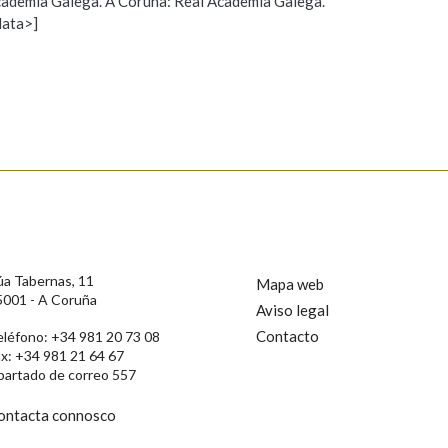
 Academia Galega. A Coruña: Real Academia Galega.
data>]
Propoño mellorar a definición
Actualización
s
úa Tabernas, 11
Mapa web
5001 - A Coruña
Aviso legal
Contacto
eléfono: +34 981 20 73 08
ax: +34 981 21 64 67
partado de correo 557
ontacta connosco
rotección de Datos de Carácter Persoal, a Real Academia Galega informa a