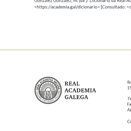
González González, M. (dir.): Dicionario da Real
<https://academia.gal/dicionario> [Consultado: <
Observación
Hai un erro na palabra
Falta unha voz
Nome
Apelido
Enderezo electrónico
Real Academia Galega
R
Comentario
1
T
F
A
C
En cumprimento da normativa vixente en materia de P