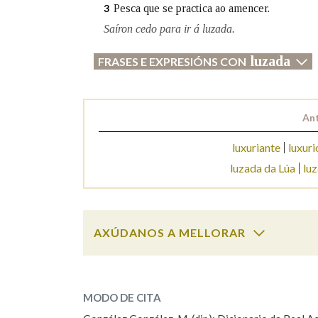
Pesca que se practica ao amencer.
3
Marcas gramaticais
Saíron cedo para ir á luzada.
luzada
FRASES E EXPRESIÓNS CON
Ant
luxuriante
luxur
luzada da Lúa
luz
AXÚDANOS A MELLORAR
luzada
SOBRE A PALABRA:
MODO DE CITA
ESCOLLE UNHA OPCIÓN: