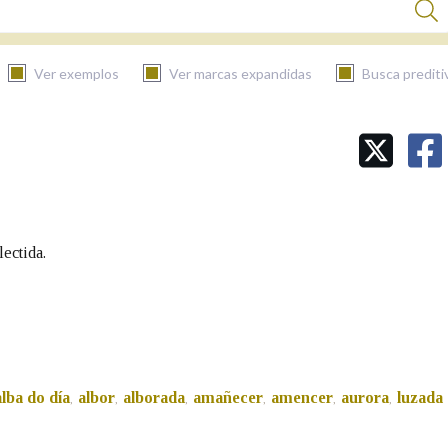
Ver exemplos
Ver marcas expandidas
Busca prediti
BUSCAR NO CONTIDO
Nas definicións
lectida.
Nos exemplos
Na fraseoloxía
alba do día
albor
alborada
amañecer
amencer
aurora
luzada
,
,
,
,
,
,