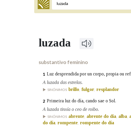
Termo a buscar
luzada
BUSCAR NOS LEMAS
Comeza por
substantivo feminino
Luz desprendida por un corpo, propia ou ref
1
Remata por
A luzada das estrelas.
brillo
fulgor
resplandor
SINÓNIMOS
,
,
Primeira luz do día, cando sae o Sol.
2
Contén
A luzada tinxía o ceo de roibo.
abrente
abrente do día
alba
SINÓNIMOS
,
,
,
do día
rompente
rompente do día
,
,
OUTRAS OPCIÓNS DE BUSCA