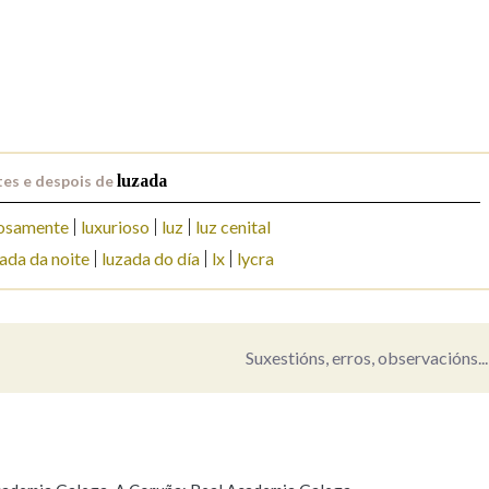
Pertence a
AXUDA NA BUSCA
LIMPAR
BUSCA
es e despois de
luzada
iosamente
luxurioso
luz
luz cenital
ada da noite
luzada do día
lx
lycra
Suxestións, erros, observacións...