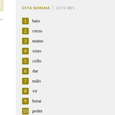
ESTA SEMANA
ESTE MES
va
1
baio
2
cerzo
3
maino
4
xisto
5
cello
6
dar
7
máis
8
vir
9
botar
10
poder