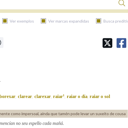
Ver exemplos
Ver marcas expandidas
Busca prediti
BUSCAR NO CONTIDO
Nas definicións
Nos exemplos
.
1
lborexar
clarear
clarexar
raiar
raiar o día
raiar o sol
,
,
,
,
,
Na fraseoloxía
lmente como impersoal, aínda que tamén pode levar un suxeito de cousa
amencían no seu espello cada mañá.