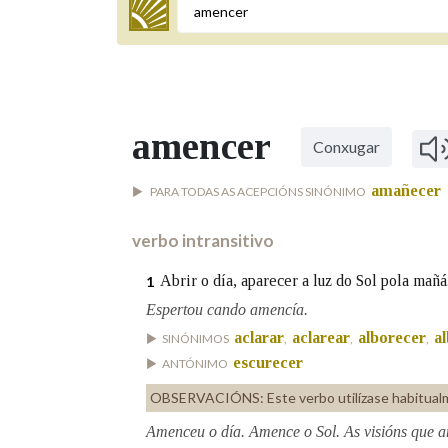
Termo a buscar
amencer
Conxugar
BUSCAR NOS LEMAS
amañecer
PARA TODAS AS ACEPCIÓNS SINÓNIMO
Comeza por
verbo intransitivo
Remata por
Abrir o día, aparecer a luz do Sol pola mañá
1
Espertou cando amencía.
aclarar
aclarear
alborecer
a
SINÓNIMOS
,
,
,
Contén
escurecer
ANTÓNIMO
OBSERVACIÓNS:
Este verbo utilízase habitua
Amenceu o día. Amence o Sol. As visións que 
OUTRAS OPCIÓNS DE BUSCA