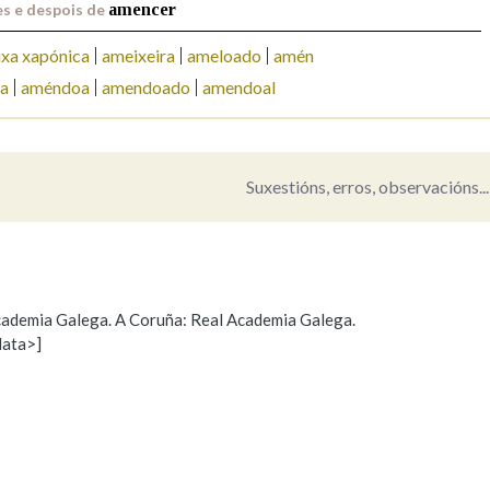
s e despois de
amencer
xa xapónica
ameixeira
ameloado
amén
a
améndoa
amendoado
amendoal
Suxestións, erros, observacións...
 Academia Galega. A Coruña: Real Academia Galega.
data>]
Propoño mellorar a definición
Actualización
s