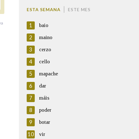
ESTA SEMANA
ESTE MES
va
1
baio
2
maino
3
cerzo
4
cello
5
mapache
6
dar
7
máis
8
poder
9
botar
10
vir