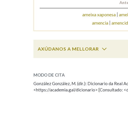
Ante
ameixa xaponesa
amei
amencia
amencid
AXÚDANOS A MELLORAR
amencer
SOBRE A PALABRA:
MODO DE CITA
ESCOLLE UNHA OPCIÓN:
González González, M. (dir.): Dicionario da Real
<https://academia.gal/dicionario> [Consultado: <
Observación
Hai un erro na palabra
Falta unha voz
Nome
Apelido