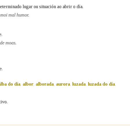
eterminado lugar ou situación ao abrir o día.
Pertence a
e moi mal humor.
e.
AXUDA NA BUSCA
LIMPAR
BUSCA
 de moas.
e.
alba do día
albor
alborada
aurora
luzada
luzada do día
,
,
,
,
,
,
ivo.