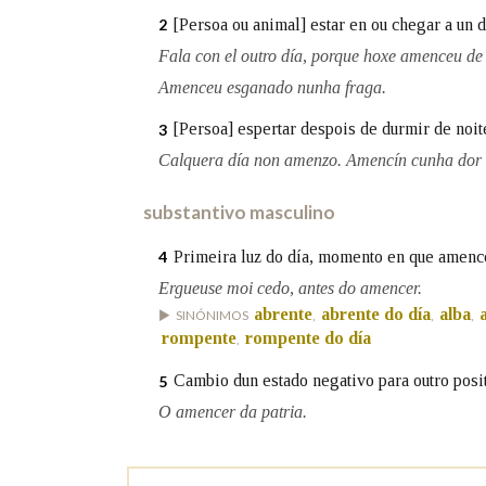
[Persoa ou animal] estar en ou chegar a un d
2
Marcas gramaticais
Fala con el outro día, porque hoxe amenceu d
Amenceu esganado nunha fraga.
[Persoa] espertar despois de durmir de noit
3
Calquera día non amenzo. Amencín cunha dor
substantivo masculino
Primeira luz do día, momento en que amenc
4
Ergueuse moi cedo, antes do amencer.
abrente
abrente do día
alba
SINÓNIMOS
,
,
,
rompente
rompente do día
,
Cambio dun estado negativo para outro posit
5
O amencer da patria.