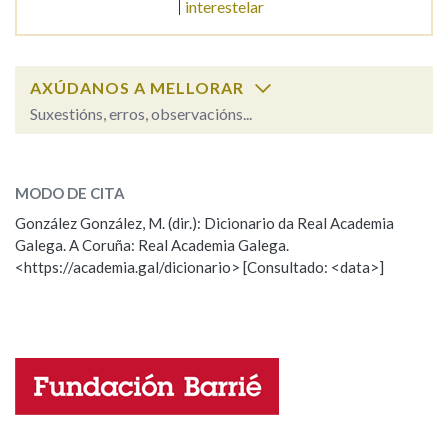
interestelar
AXÚDANOS A MELLORAR
Suxestións, erros, observacións...
interesado
SOBRE A PALABRA:
MODO DE CITA
ESCOLLE UNHA OPCIÓN:
González González, M. (dir.): Dicionario da Real Academia
Galega. A Coruña: Real Academia Galega.
Observación
Hai un erro na palabra
<https://academia.gal/dicionario> [Consultado: <data>]
Propoño mellorar a definición
Actualización
Falta unha voz
Nome