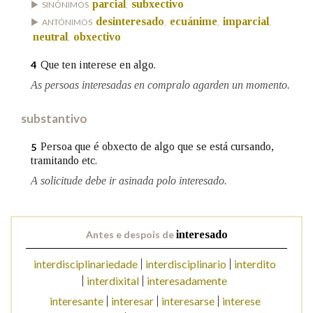
parcial
subxectivo
SINÓNIMOS
,
desinteresado
ecuánime
imparcial
ANTÓNIMOS
,
,
,
neutral
obxectivo
,
Na fraseoloxía
Que ten interese en algo.
4
As persoas interesadas en compralo agarden un momento.
OUTRAS OPCIÓNS DE BUSCA
substantivo
Marcas gramaticais
Persoa que é obxecto de algo que se está cursando,
5
tramitando etc.
A solicitude debe ir asinada polo interesado.
Pertence a
Antes e despois de
interesado
LIMPAR
BUSCA
interdisciplinariedade
interdisciplinario
interdito
interdixital
interesadamente
interesante
interesar
interesarse
interese