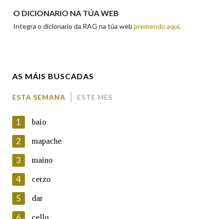
Apelidos
O DICIONARIO NA TÚA WEB
Integra o dicionario da RAG na túa web
premendo aquí
.
Enderezo electrónico
AS MÁIS BUSCADAS
Comentario
ESTA SEMANA
ESTE MES
1
baio
2
mapache
3
maino
En cumprimento da normativa vixente en materia de
Protección de Datos de Carácter Persoal, a Real Academia
4
cerzo
Galega informa a aqueles usuarios que faciliten o seu correo
electrónico, así como calquera outra información de carácter
5
dar
persoal, que estes datos serán obxecto de tratamento
automatizado de carácter confidencial e incorporados aos seus
6
cello