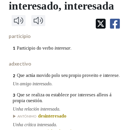
IDENTIDADE CORPORATIVA
interesado
, interesada
Facebook
Twitter
Youtube
Instagram
Bluesky
BUSCAR NOS LEMAS
FIGURAS HOMENAXEADAS
MARCIAL DEL ADALID
HISTORIA
Comeza por
CASA-MUSEO EMILIA PARDO
BAZÁN
60 ANOS DLG
PRIMAVERA DAS LETRAS
participio
Remata por
PORTAL DAS PALABRAS
Participio do verbo
interesar
.
1
adxectivo
Contén
Que actúa movido polo seu propio proveito e interese.
2
Un amigo interesado.
BUSCAR NO CONTIDO
Que se realiza ou establece por intereses alleos á
3
propia cuestión.
Nas definicións
Unha relación interesada.
desinteresado
ANTÓNIMO
Nos exemplos
Unha crítica interesada.