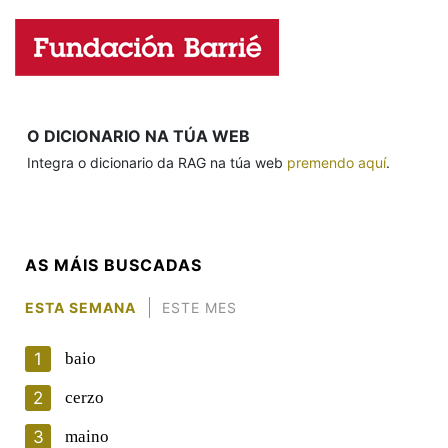
Nome
Apelidos
O DICIONARIO NA TÚA WEB
Integra o dicionario da RAG na túa web
premendo aquí
.
Enderezo electrónico
AS MÁIS BUSCADAS
Comentario
ESTA SEMANA
ESTE MES
1
baio
2
cerzo
3
maino
En cumprimento da normativa vixente en materia de