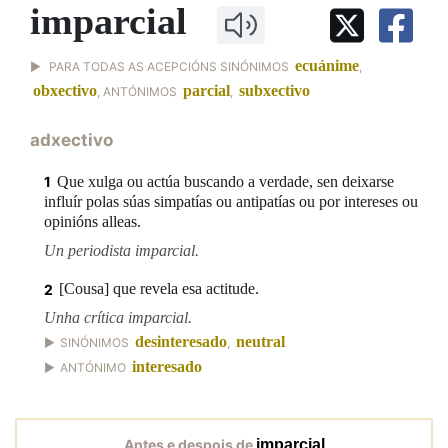
IDENTIDADE CORPORATIVA
imparcial
Facebook
Twitter
Youtube
Instagram
Bluesky
BUSCAR NOS LEMAS
FIGURAS HOMENAXEADAS
MARCIAL DEL ADALID
HISTORIA
Comeza por
ecuánime
CASA-MUSEO EMILIA PARDO
PARA TODAS AS ACEPCIÓNS SINÓNIMOS
,
BAZÁN
60 ANOS DLG
obxectivo
parcial
subxectivo
, ANTÓNIMOS
,
PRIMAVERA DAS LETRAS
adxectivo
Remata por
PORTAL DAS PALABRAS
Que xulga ou actúa buscando a verdade, sen deixarse
1
influír polas súas simpatías ou antipatías ou por intereses ou
Contén
opinións alleas.
Un periodista imparcial.
[Cousa] que revela esa actitude.
2
BUSCAR NO CONTIDO
Unha crítica imparcial.
desinteresado
neutral
SINÓNIMOS
,
Nas definicións
interesado
ANTÓNIMO
Nos exemplos
Antes e despois de
imparcial