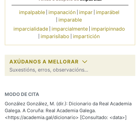
impalpable
impanación
impar
imparábel
Na fraseoloxía
imparable
imparcialidade
imparcialmente
imparipinnado
imparisílabo
impartición
OUTRAS OPCIÓNS DE BUSCA
Marcas gramaticais
AXÚDANOS A MELLORAR
Suxestións, erros, observacións...
imparcial
Pertence a
SOBRE A PALABRA:
MODO DE CITA
ESCOLLE UNHA OPCIÓN:
González González, M. (dir.): Dicionario da Real Academia
LIMPAR
BUSCA
Galega. A Coruña: Real Academia Galega.
Observación
Hai un erro na palabra
<https://academia.gal/dicionario> [Consultado: <data>]
Propoño mellorar a definición
Actualización
Falta unha voz