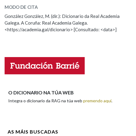
MODO DE CITA
ESCOLLE UNHA OPCIÓN:
González González, M. (dir.): Dicionario da Real Academia
Na fraseoloxía
Galega. A Coruña: Real Academia Galega.
Observación
Hai un erro na palabra
<https://academia.gal/dicionario> [Consultado: <data>]
Propoño mellorar a definición
Actualización
OUTRAS OPCIÓNS DE BUSCA
Falta unha voz
Marcas gramaticais
Nome
Pertence a
Apelidos
O DICIONARIO NA TÚA WEB
Integra o dicionario da RAG na túa web
premendo aquí
.
LIMPAR
BUSCA
Enderezo electrónico
AS MÁIS BUSCADAS