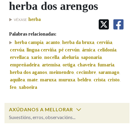
IDENTIDADE CORPORATIVA
herba dos arengos
Facebook
Twitter
Youtube
Instagram
Bluesky
BUSCAR NOS LEMAS
FIGURAS HOMENAXEADAS
MARCIAL DEL ADALID
HISTORIA
Comeza por
herba
VÉXASE
CASA-MUSEO EMILIA PARDO
BAZÁN
60 ANOS DLG
Palabras relacionadas:
PRIMAVERA DAS LETRAS
Remata por
herba campía
acanto
herba da bruxa
cerviña
,
,
,
,
PORTAL DAS PALABRAS
cervúa
lingua cerviña
pé cervún
árnica
celidonia
,
,
,
,
,
ervellaca
xario
nocella
abeluria
saponaria
,
,
,
,
,
empreñadeira
artemisa
ortiga
chaveira
fumaria
Contén
,
,
,
,
,
herba dos aganos
meimendro
cecimbre
saramago
,
,
,
,
aquilea
mate
maruxa
muruxa
beldro
crista
cristo
,
,
,
,
,
,
,
feo
xaboeira
,
BUSCAR NO CONTIDO
Nas definicións
AXÚDANOS A MELLORAR
Suxestións, erros, observacións...
Nos exemplos
herba dos arengos
SOBRE A PALABRA: