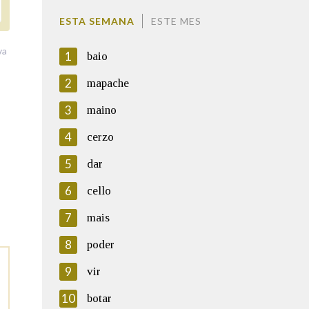
ESTA SEMANA
ESTE MES
va
1
baio
2
mapache
3
maino
4
cerzo
5
dar
6
cello
7
mais
8
poder
9
vir
10
botar