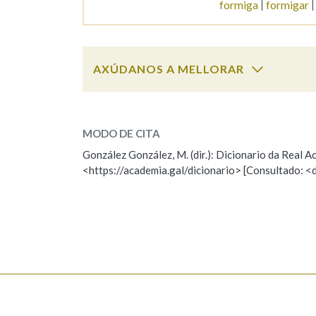
formiga
formigar
Marcas gramaticais
AXÚDANOS A MELLORAR
formidableme
SOBRE A PALABRA:
MODO DE CITA
ESCOLLE UNHA OPCIÓN:
González González, M. (dir.): Dicionario da Real
<https://academia.gal/dicionario> [Consultado: <
Observación
Hai un erro na palabra
Falta unha voz
Nome
Apelido
Enderezo electrónico