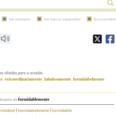
Ver exemplos
Ver marcas expandidas
Busca prediti
BUSCAR NO CONTIDO
Nas definicións
Nos exemplos
as elixidas para a ocasión.
te
extraordinariamente
fabulosamente
formidabelmente
,
,
,
Na fraseoloxía
despois de
formidablemente
rmidábel
formidabelmente
formidable