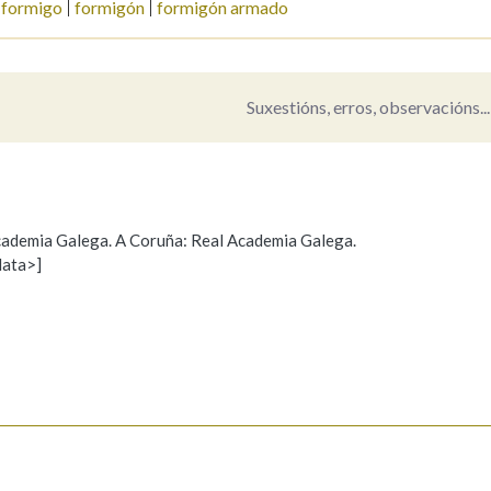
formigo
formigón
formigón armado
Pertence a
Suxestións, erros, observacións...
AXUDA NA BUSCA
LIMPAR
BUSCA
nte
 Academia Galega. A Coruña: Real Academia Galega.
data>]
Propoño mellorar a definición
Actualización
s