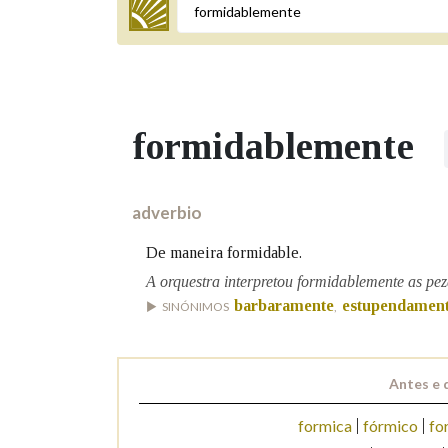
Termo a buscar
formidablemente
BUSCAR NOS LEMAS
Comeza por
adverbio
De maneira formidable.
Remata por
A orquestra interpretou formidablemente as pez
barbaramente
estupendamen
SINÓNIMOS
,
Contén
Antes e 
formica
fórmico
fo
OUTRAS OPCIÓNS DE BUSCA