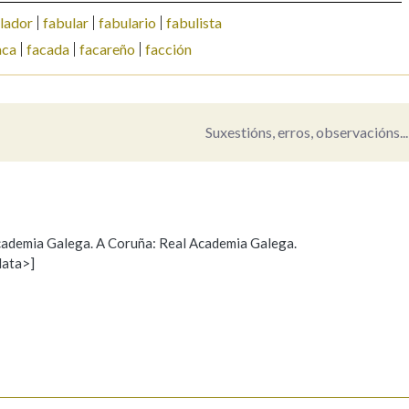
lador
fabular
fabulario
fabulista
Pertence a
aca
facada
facareño
facción
AXUDA NA BUSCA
LIMPAR
BUSCA
Suxestións, erros, observacións...
 Academia Galega. A Coruña: Real Academia Galega.
data>]
Propoño mellorar a definición
Actualización
s