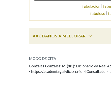
fabulación
fabu
Marcas gramaticais
fabuloso
f
AXÚDANOS A MELLORAR
fabulosamente
SOBRE A PALABRA:
MODO DE CITA
ESCOLLE UNHA OPCIÓN:
González González, M. (dir.): Dicionario da Real
<https://academia.gal/dicionario> [Consultado: <
Observación
Hai un erro na palabra
Falta unha voz
Nome
Apelido