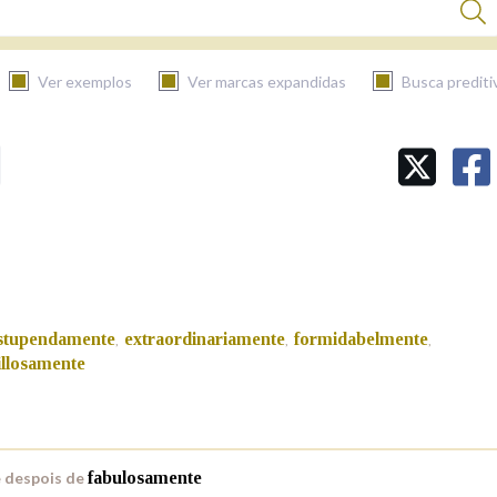
Ver exemplos
Ver marcas expandidas
Busca prediti
BUSCAR NO CONTIDO
Nas definicións
Nos exemplos
stupendamente
extraordinariamente
formidabelmente
,
,
,
llosamente
Na fraseoloxía
 despois de
fabulosamente