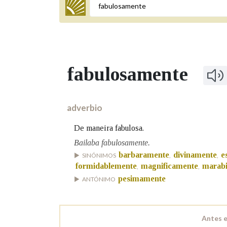
Termo a buscar
fabulosamente
BUSCAR NOS LEMAS
Comeza por
adverbio
De maneira fabulosa.
Remata por
Bailaba fabulosamente.
barbaramente
divinamente
e
SINÓNIMOS
,
,
formidablemente
magnificamente
marabi
,
,
pesimamente
ANTÓNIMO
Contén
Antes e
OUTRAS OPCIÓNS DE BUSCA