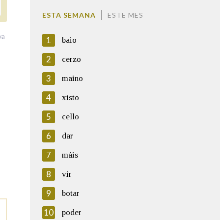
ESTA SEMANA
ESTE MES
va
1
baio
2
cerzo
3
maino
4
xisto
5
cello
6
dar
7
máis
8
vir
9
botar
10
poder