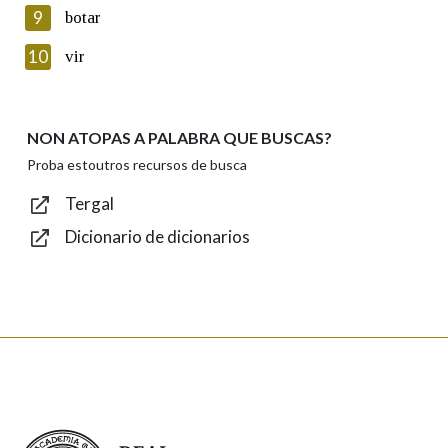
privacidade
9
botar
Introduce o código que aparece na imaxe:
10
vir
NON ATOPAS A PALABRA QUE BUSCAS?
Texto de verificación
Proba estoutros recursos de busca
Tergal
Dicionario de dicionarios
Enviar
Real Academia Galega