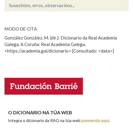
Suxestións, erros, observacións...
Na fraseoloxía
formidabelmente
SOBRE A PALABRA:
MODO DE CITA
ESCOLLE UNHA OPCIÓN:
González González, M. (dir.): Dicionario da Real Academia
OUTRAS OPCIÓNS DE BUSCA
Galega. A Coruña: Real Academia Galega.
Observación
Hai un erro na palabra
<https://academia.gal/dicionario> [Consultado: <data>]
Propoño mellorar a definición
Actualización
Marcas gramaticais
Falta unha voz
Pertence a
Nome
LIMPAR
BUSCA
Apelidos
O DICIONARIO NA TÚA WEB
Integra o dicionario da RAG na túa web
premendo aquí
.