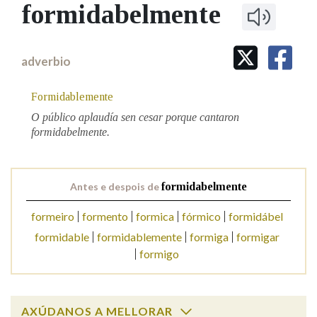
IDENTIDADE CORPORATIVA
formidabelmente
Facebook
Twitter
Youtube
Instagram
Bluesky
BUSCAR NOS LEMAS
FIGURAS HOMENAXEADAS
MARCIAL DEL ADALID
HISTORIA
Comeza por
CASA-MUSEO EMILIA PARDO
adverbio
BAZÁN
60 ANOS DLG
PRIMAVERA DAS LETRAS
Formidablemente
Remata por
PORTAL DAS PALABRAS
O público aplaudía sen cesar porque cantaron
formidabelmente.
Contén
Antes e despois de
formidabelmente
formeiro
formento
formica
fórmico
formidábel
BUSCAR NO CONTIDO
formidable
formidablemente
formiga
formigar
Nas definicións
formigo
Nos exemplos
AXÚDANOS A MELLORAR