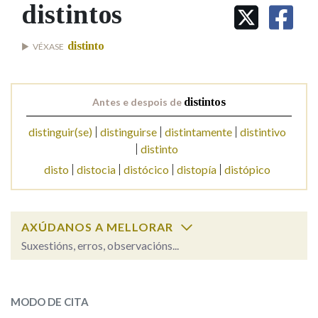
IDENTIDADE CORPORATIVA
distintos
Facebook
Twitter
Youtube
Instagram
Bluesky
BUSCAR NOS LEMAS
FIGURAS HOMENAXEADAS
MARCIAL DEL ADALID
HISTORIA
Comeza por
distinto
VÉXASE
CASA-MUSEO EMILIA PARDO
BAZÁN
60 ANOS DLG
PRIMAVERA DAS LETRAS
Remata por
Antes e despois de
distintos
PORTAL DAS PALABRAS
distinguir(se)
distinguirse
distintamente
distintivo
distinto
Contén
disto
distocia
distócico
distopía
distópico
BUSCAR NO CONTIDO
AXÚDANOS A MELLORAR
Suxestións, erros, observacións...
Nas definicións
distintos
SOBRE A PALABRA:
MODO DE CITA
Nos exemplos
ESCOLLE UNHA OPCIÓN: