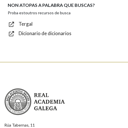
NON ATOPAS A PALABRA QUE BUSCAS?
Texto de verificación
Proba estoutros recursos de busca
Tergal
Dicionario de dicionarios
Enviar
Real Academia Galega
Rúa Tabernas, 11