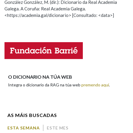
González González, M. (dir.): Dicionario da Real Academia
Galega. A Coruña: Real Academia Galega.
Observación
Hai un erro na palabra
<https://academia.gal/dicionario> [Consultado: <data>]
Na fraseoloxía
Propoño mellorar a definición
Actualización
Falta unha voz
OUTRAS OPCIÓNS DE BUSCA
Nome
Marcas gramaticais
Apelidos
O DICIONARIO NA TÚA WEB
Pertence a
Integra o dicionario da RAG na túa web
premendo aquí
.
Enderezo electrónico
LIMPAR
BUSCA
AS MÁIS BUSCADAS
Comentario
ESTA SEMANA
ESTE MES