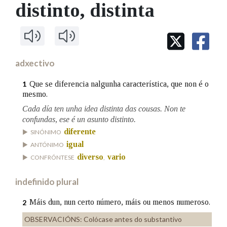
IDENTIDADE CORPORATIVA
distinto
, distinta
Facebook
Twitter
Youtube
Instagram
Bluesky
BUSCAR NOS LEMAS
FIGURAS HOMENAXEADAS
MARCIAL DEL ADALID
HISTORIA
Comeza por
CASA-MUSEO EMILIA PARDO
BAZÁN
60 ANOS DLG
PRIMAVERA DAS LETRAS
adxectivo
Remata por
PORTAL DAS PALABRAS
Que se diferencia nalgunha característica, que non é o
1
mesmo.
Cada día ten unha idea distinta das cousas. Non te
Contén
confundas, ese é un asunto distinto.
diferente
SINÓNIMO
igual
ANTÓNIMO
BUSCAR NO CONTIDO
diverso
vario
CONFRÓNTESE
,
Nas definicións
indefinido plural
Máis dun, nun certo número, máis ou menos numeroso.
2
Nos exemplos
OBSERVACIÓNS:
Colócase antes do substantivo