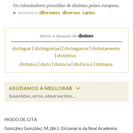
Os colonizadores procedían de distintos países europeos.
diferentes
diversos
varios
SINÓNIMOS
,
,
Na fraseoloxía
Antes e despois de
distinto
OUTRAS OPCIÓNS DE BUSCA
distinguir
distinguir(se)
distinguirse
distintamente
distintivo
Marcas gramaticais
distintos
disto
distocia
distócico
distopía
Pertence a
AXÚDANOS A MELLORAR
Suxestións, erros, observacións...
LIMPAR
BUSCA
distinto
SOBRE A PALABRA:
MODO DE CITA
ESCOLLE UNHA OPCIÓN:
González González, M. (dir.): Dicionario da Real Academia