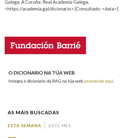
Galega. A Coruña: Real Academia Galega.
Observación
Hai un erro na palabra
<https://academia.gal/dicionario> [Consultado: <data>]
Propoño mellorar a definición
Actualización
Falta unha voz
Nome
Apelidos
O DICIONARIO NA TÚA WEB
Integra o dicionario da RAG na túa web
premendo aquí
.
Enderezo electrónico
AS MÁIS BUSCADAS
Comentario
ESTA SEMANA
ESTE MES