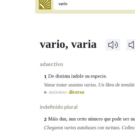
Termo a buscar
vario
, varia
BUSCAR NOS LEMAS
Comeza por
adxectivo
De distinta índole ou especie.
1
Remata por
Vanse tratar asuntos varios. Un libro de temátic
diverso
SINÓNIMO
indefinido plural
Contén
Máis dun, nun certo número que pode ser m
2
Chegaron varios autobuses con turistas. Colleu
OUTRAS OPCIÓNS DE BUSCA