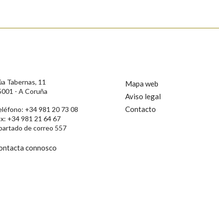
s
úa Tabernas, 11
Mapa web
5001 - A Coruña
Aviso legal
Contacto
eléfono: +34 981 20 73 08
ax: +34 981 21 64 67
partado de correo 557
ontacta connosco
rotección de Datos de Carácter Persoal, a Real Academia Galega informa a
, así como calquera outra información de carácter persoal, que estes datos
confidencial e incorporados aos seus ficheiros informáticos. Así mesmo, os
ificación, oposición e cancelación dos seus datos poñéndose en contacto
privacidade