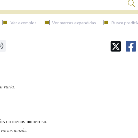
Ver exemplos
Ver marcas expandidas
Busca prediti
BUSCAR NO CONTIDO
Nas definicións
Nos exemplos
a varia.
Na fraseoloxía
áis ou menos numeroso.
 varias mazás.