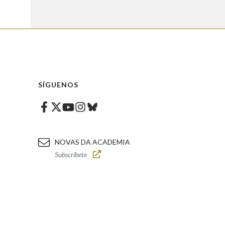
SÍGUENOS
Facebook
Twitter
Instagram
Bluesky
Youtube
NOVAS DA ACADEMIA
Subscríbete