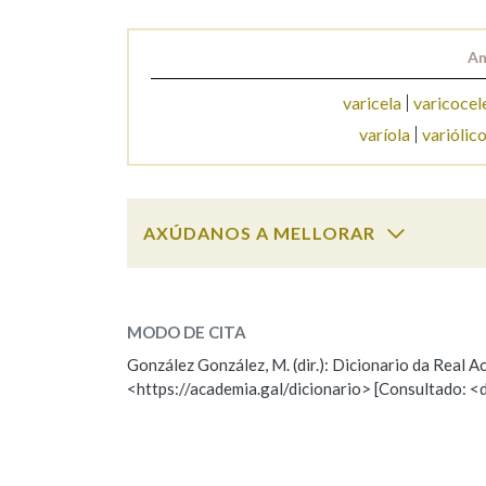
Marcas gramaticais
An
varicela
varicocel
varíola
variólic
AXÚDANOS A MELLORAR
vario
SOBRE A PALABRA:
MODO DE CITA
ESCOLLE UNHA OPCIÓN:
González González, M. (dir.): Dicionario da Real
<https://academia.gal/dicionario> [Consultado: <
Observación
Hai un erro na palabra
Falta unha voz