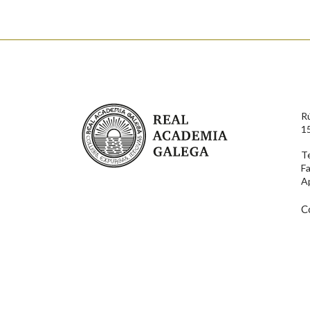
Nome
Apelido
Enderezo electrónico
Real Academia Galega
R
Comentario
1
T
F
A
C
En cumprimento da normativa vixente en materia de P
aqueles usuarios que faciliten o seu correo electrónico
serán obxecto de tratamento automatizado de carácter 
usuarios poderán exercer o seu dereito de acceso, rect
connosco.
Lin e acepto as condicións da política de 