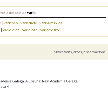
Pertence a
tes e despois de
vario
e
varicoso
variedade
variña máxica
o
varioloide
varioloso
variómetro
AXUDA NA BUSCA
LIMPAR
BUSCA
Suxestións, erros, observacións...
 Academia Galega. A Coruña: Real Academia Galega.
data>]
Propoño mellorar a definición
Actualización