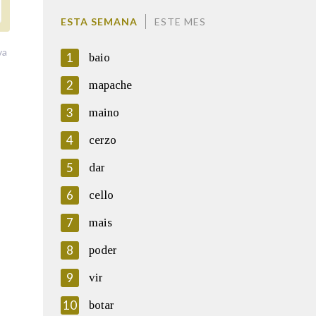
ESTA SEMANA
ESTE MES
va
1
baio
2
mapache
3
maino
4
cerzo
5
dar
6
cello
7
mais
8
poder
9
vir
10
botar