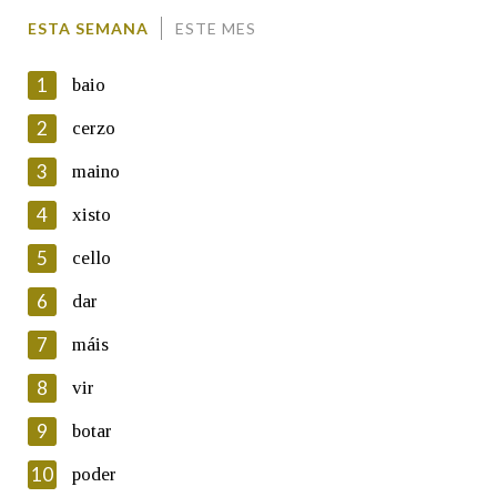
Comentario
ESTA SEMANA
ESTE MES
1
baio
2
cerzo
3
maino
En cumprimento da normativa vixente en materia de
Protección de Datos de Carácter Persoal, a Real Academia
4
xisto
Galega informa a aqueles usuarios que faciliten o seu correo
electrónico, así como calquera outra información de carácter
5
cello
persoal, que estes datos serán obxecto de tratamento
automatizado de carácter confidencial e incorporados aos seus
6
dar
ficheiros informáticos. Así mesmo, os usuarios poderán exercer o
seu dereito de acceso, rectificación, oposición e cancelación dos
7
máis
seus datos poñéndose en contacto connosco.
8
vir
Lin e acepto as condicións da política de
privacidade
9
botar
Introduce o código que aparece na imaxe:
10
poder