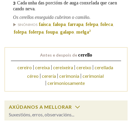
Cada unha das porcións de auga conxelada que caen
3
cando neva.
Na fraseoloxía
Os cerellos enseguida cubriron o camiño.
faísca
falopa
farrapa
felepa
foleca
SINÓNIMOS
,
,
,
,
,
2
folepa
folerpa
foupa
galapo
melga
,
,
,
,
OUTRAS OPCIÓNS DE BUSCA
Marcas gramaticais
Antes e despois de
cerello
cereiro
cereixa
cereixeira
cereixo
cerellada
céreo
cerería
cerimonia
cerimonial
Pertence a
cerimoniosamente
LIMPAR
BUSCA
AXÚDANOS A MELLORAR
Suxestións, erros, observacións...
cerello
SOBRE A PALABRA: