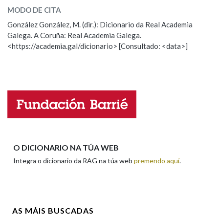
MODO DE CITA
ESCOLLE UNHA OPCIÓN:
González González, M. (dir.): Dicionario da Real Academia
Galega. A Coruña: Real Academia Galega.
Observación
Hai un erro na palabra
<https://academia.gal/dicionario> [Consultado: <data>]
Propoño mellorar a definición
Actualización
Falta unha voz
Nome
Apelidos
O DICIONARIO NA TÚA WEB
Integra o dicionario da RAG na túa web
premendo aquí
.
Enderezo electrónico
AS MÁIS BUSCADAS