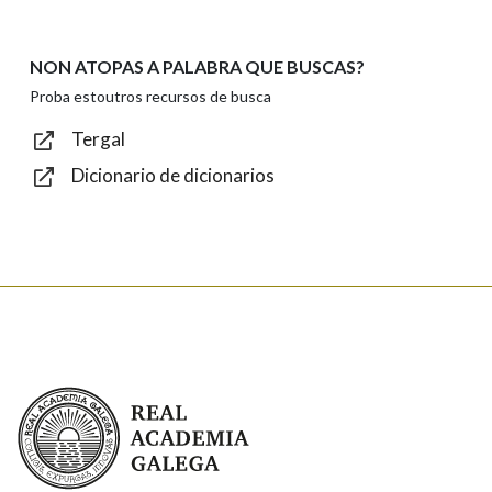
NON ATOPAS A PALABRA QUE BUSCAS?
Texto de verificación
Proba estoutros recursos de busca
Tergal
Dicionario de dicionarios
Enviar
Real Academia Galega