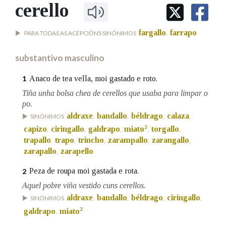
IDENTIDADE CORPORATIVA
cerello
Facebook
Twitter
Youtube
Instagram
Bluesky
BUSCAR NOS LEMAS
FIGURAS HOMENAXEADAS
MARCIAL DEL ADALID
HISTORIA
Comeza por
fargallo
farrapo
PARA TODAS AS ACEPCIÓNS SINÓNIMOS
,
CASA-MUSEO EMILIA PARDO
BAZÁN
60 ANOS DLG
substantivo masculino
PRIMAVERA DAS LETRAS
Remata por
PORTAL DAS PALABRAS
Anaco de tea vella, moi gastado e roto.
1
Tiña unha bolsa chea de cerellos que usaba para limpar o
po.
Contén
aldraxe
bandallo
béldrago
calaza
SINÓNIMOS
,
,
,
,
2
capizo
ciringallo
galdrapo
miato
torgallo
,
,
,
,
,
trapallo
trapo
trincho
zarampallo
zarangallo
,
,
,
,
,
zarapallo
zarapello
,
BUSCAR NO CONTIDO
Peza de roupa moi gastada e rota.
2
Nas definicións
Aquel pobre viña vestido cuns cerellos.
aldraxe
bandallo
béldrago
ciringallo
SINÓNIMOS
,
,
,
,
2
galdrapo
miato
,
Nos exemplos