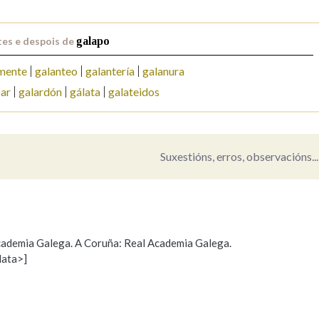
Pertence a
es e despois de
galapo
mente
galanteo
galantería
galanura
oar
galardón
gálata
galateidos
AXUDA NA BUSCA
LIMPAR
BUSCA
Suxestións, erros, observacións...
 Academia Galega. A Coruña: Real Academia Galega.
data>]
Propoño mellorar a definición
Actualización