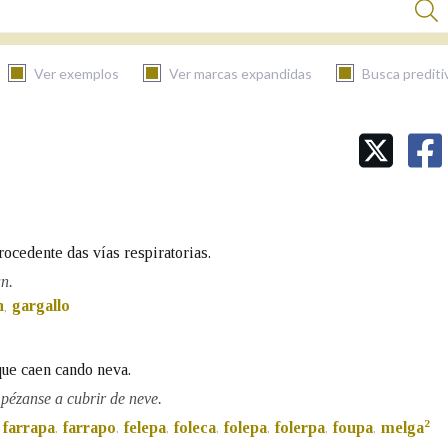
Ver exemplos
Ver marcas expandidas
Busca prediti
BUSCAR NO CONTIDO
Nas definicións
rocedente das vías respiratorias.
Nos exemplos
n.
n
gargallo
,
Na fraseoloxía
que caen cando neva.
pézanse a cubrir de neve.
2
farrapa
farrapo
felepa
foleca
folepa
folerpa
foupa
melga
,
,
,
,
,
,
,