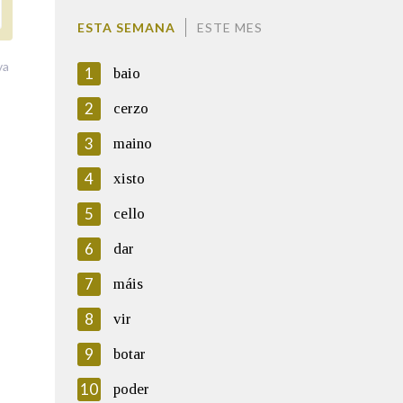
ESTA SEMANA
ESTE MES
va
1
baio
2
cerzo
3
maino
4
xisto
5
cello
6
dar
7
máis
8
vir
9
botar
10
poder