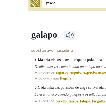
Termo a buscar
galapo
BUSCAR NOS LEMAS
Comeza por
substantivo masculino
Materia viscosa que se expulsa pola boca, p
1
Remata por
Deulle noxo ver como botaba un galapo no cha
esgarro
esputo
expectoració
SINÓNIMOS
,
,
flegma
CONFRÓNTESE
Contén
Cada unha das porcións de auga conxelada 
2
Leva un anaco caendo galapos e os tellados em
cerello
faísca
falopa
fargallo
SINÓNIMOS
,
,
,
,
OUTRAS OPCIÓNS DE BUSCA