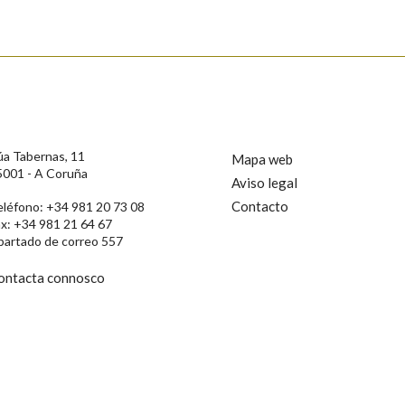
s
úa Tabernas, 11
Mapa web
5001 - A Coruña
Aviso legal
Contacto
eléfono: +34 981 20 73 08
ax: +34 981 21 64 67
partado de correo 557
ontacta connosco
rotección de Datos de Carácter Persoal, a Real Academia Galega informa a
, así como calquera outra información de carácter persoal, que estes datos
confidencial e incorporados aos seus ficheiros informáticos. Así mesmo, os
ificación, oposición e cancelación dos seus datos poñéndose en contacto
privacidade