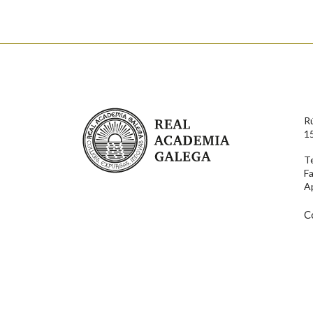
Nome
Apelido
Enderezo electrónico
Real Academia Galega
R
Comentario
1
T
F
A
C
En cumprimento da normativa vixente en materia de P
aqueles usuarios que faciliten o seu correo electrónico
serán obxecto de tratamento automatizado de carácter 
usuarios poderán exercer o seu dereito de acceso, rect
connosco.
Lin e acepto as condicións da política de 