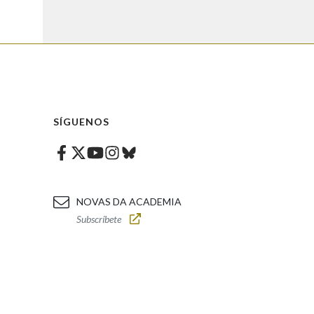
SÍGUENOS
Facebook
Twitter
Instagram
Bluesky
Youtube
NOVAS DA ACADEMIA
Subscríbete