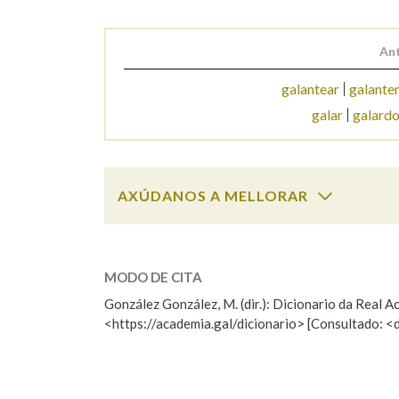
Marcas gramaticais
Ant
galantear
galante
galar
galard
AXÚDANOS A MELLORAR
galapo
SOBRE A PALABRA:
MODO DE CITA
ESCOLLE UNHA OPCIÓN:
González González, M. (dir.): Dicionario da Real
<https://academia.gal/dicionario> [Consultado: <
Observación
Hai un erro na palabra
Falta unha voz