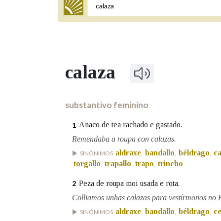
Termo a buscar
calaza
BUSCAR NOS LEMAS
Comeza por
substantivo feminino
Anaco de tea rachado e gastado.
1
Remata por
Remendaba a roupa con calazas.
aldraxe
bandallo
béldrago
c
SINÓNIMOS
,
,
,
torgallo
trapallo
trapo
trincho
,
,
,
Contén
Peza de roupa moi usada e rota.
2
Colliamos unhas calazas para vestírmonos no E
aldraxe
bandallo
béldrago
ce
SINÓNIMOS
,
,
,
OUTRAS OPCIÓNS DE BUSCA