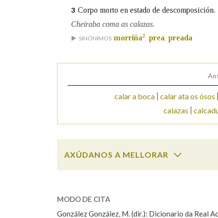
Corpo morto en estado de descomposición.
3
Marcas gramaticais
Cheiraba coma as calazas.
2
morriña
prea
preada
SINÓNIMOS
,
,
An
calar a boca
calar ata os ósos
calazas
calcad
AXÚDANOS A MELLORAR
calaza
SOBRE A PALABRA:
MODO DE CITA
ESCOLLE UNHA OPCIÓN:
González González, M. (dir.): Dicionario da Real