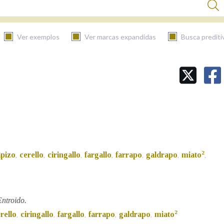
Ver exemplos
Ver marcas expandidas
Busca prediti
BUSCAR NO CONTIDO
Nas definicións
Nos exemplos
2
apizo
cerello
ciringallo
fargallo
farrapo
galdrapo
miato
,
,
,
,
,
,
,
Na fraseoloxía
ntroido.
2
rello
ciringallo
fargallo
farrapo
galdrapo
miato
,
,
,
,
,