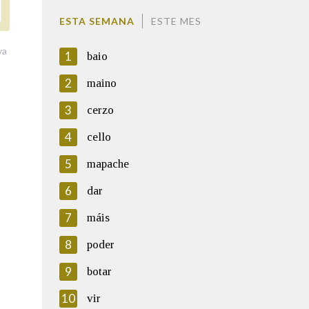
ESTA SEMANA
ESTE MES
va
1
baio
2
maino
3
cerzo
4
cello
5
mapache
6
dar
7
máis
8
poder
9
botar
10
vir