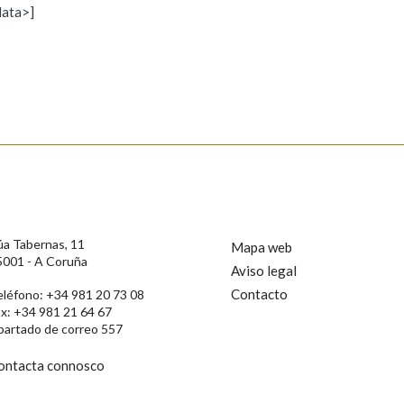
data>]
Propoño mellorar a definición
Actualización
s
úa Tabernas, 11
Mapa web
5001 - A Coruña
Aviso legal
Contacto
eléfono: +34 981 20 73 08
ax: +34 981 21 64 67
partado de correo 557
ontacta connosco
rotección de Datos de Carácter Persoal, a Real Academia Galega informa a