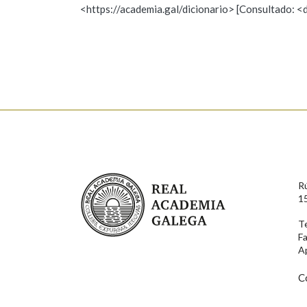
<https://academia.gal/dicionario> [Consultado: <
Observación
Hai un erro na palabra
Falta unha voz
Nome
Apelido
Enderezo electrónico
Real Academia Galega
R
Comentario
1
T
F
A
C
En cumprimento da normativa vixente en materia de P