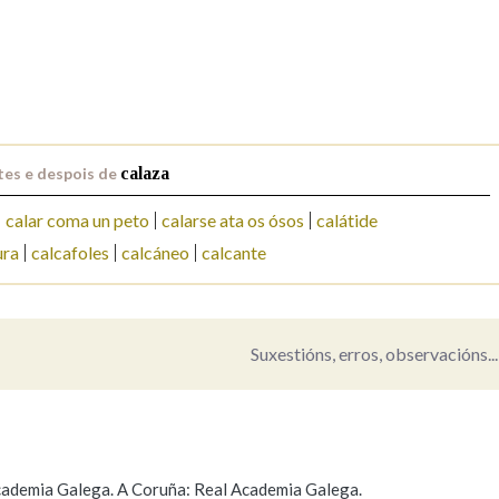
Pertence a
AXUDA NA BUSCA
LIMPAR
BUSCA
tes e despois de
calaza
calar coma un peto
calarse ata os ósos
calátide
ura
calcafoles
calcáneo
calcante
Suxestións, erros, observacións...
 Academia Galega. A Coruña: Real Academia Galega.