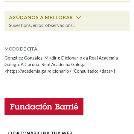
AXÚDANOS A MELLORAR
Suxestións, erros, observacións...
capacidade
SOBRE A PALABRA:
MODO DE CITA
ESCOLLE UNHA OPCIÓN:
González González, M. (dir.): Dicionario da Real Academia
Galega. A Coruña: Real Academia Galega.
Observación
Hai un erro na palabra
<https://academia.gal/dicionario> [Consultado: <data>]
Propoño mellorar a definición
Actualización
Falta unha voz
Nome
Apelidos
O DICIONARIO NA TÚA WEB