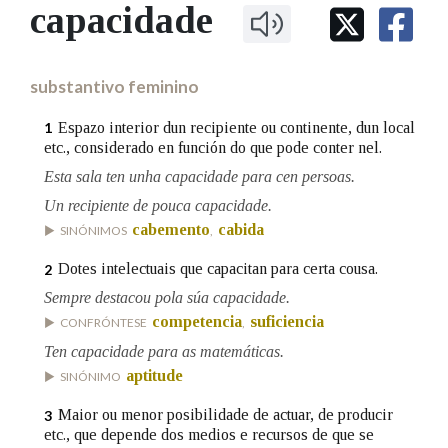
IDENTIDADE CORPORATIVA
capacidade
Facebook
Twitter
Youtube
Instagram
Bluesky
BUSCAR NOS LEMAS
FIGURAS HOMENAXEADAS
MARCIAL DEL ADALID
HISTORIA
Comeza por
CASA-MUSEO EMILIA PARDO
substantivo feminino
BAZÁN
60 ANOS DLG
PRIMAVERA DAS LETRAS
Espazo interior dun recipiente ou continente, dun local
1
Remata por
etc., considerado en función do que pode conter nel.
PORTAL DAS PALABRAS
Esta sala ten unha capacidade para cen persoas.
Un recipiente de pouca capacidade.
Contén
cabemento
cabida
SINÓNIMOS
,
Dotes intelectuais que capacitan para certa cousa.
2
Sempre destacou pola súa capacidade.
BUSCAR NO CONTIDO
competencia
suficiencia
CONFRÓNTESE
,
Nas definicións
Ten capacidade para as matemáticas.
aptitude
SINÓNIMO
Maior ou menor posibilidade de actuar, de producir
3
Nos exemplos
etc., que depende dos medios e recursos de que se