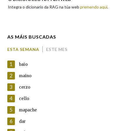
Integra o dicionario da RAG na túa web
premendo aquí
.
Enderezo electrónico
AS MÁIS BUSCADAS
Comentario
ESTA SEMANA
ESTE MES
1
baio
2
maino
3
cerzo
En cumprimento da normativa vixente en materia de
Protección de Datos de Carácter Persoal, a Real Academia
4
cello
Galega informa a aqueles usuarios que faciliten o seu correo
electrónico, así como calquera outra información de carácter
5
mapache
persoal, que estes datos serán obxecto de tratamento
automatizado de carácter confidencial e incorporados aos seus
6
dar
ficheiros informáticos. Así mesmo, os usuarios poderán exercer o
seu dereito de acceso, rectificación, oposición e cancelación dos