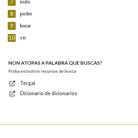
7
máis
seus datos poñéndose en contacto connosco.
8
poder
Lin e acepto as condicións da política de
privacidade
9
botar
Introduce o código que aparece na imaxe:
10
vir
NON ATOPAS A PALABRA QUE BUSCAS?
Texto de verificación
Proba estoutros recursos de busca
Tergal
Dicionario de dicionarios
Enviar