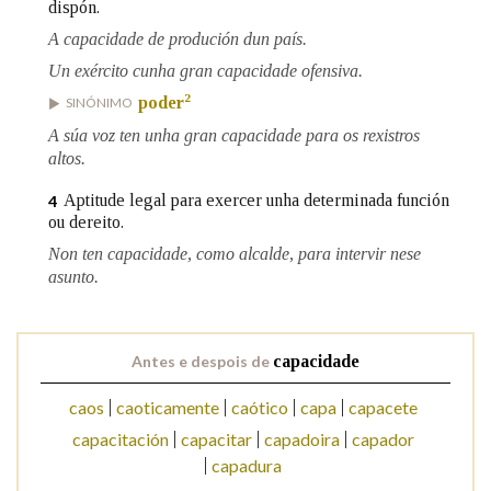
dispón.
A capacidade de produción dun país.
Na fraseoloxía
Un exército cunha gran capacidade ofensiva.
2
poder
SINÓNIMO
A súa voz ten unha gran capacidade para os rexistros
altos.
OUTRAS OPCIÓNS DE BUSCA
Aptitude legal para exercer unha determinada función
4
Marcas gramaticais
ou dereito.
Non ten capacidade, como alcalde, para intervir nese
asunto.
Pertence a
Antes e despois de
capacidade
LIMPAR
BUSCA
caos
caoticamente
caótico
capa
capacete
capacitación
capacitar
capadoira
capador
capadura