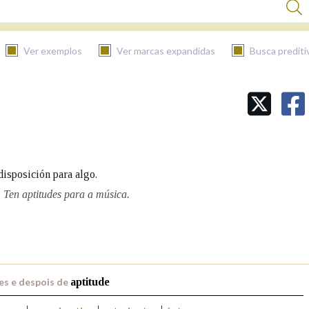
Ver exemplos
Ver marcas expandidas
Busca prediti
BUSCAR NO CONTIDO
Nas definicións
disposición para algo.
Nos exemplos
 Ten aptitudes para a música.
Na fraseoloxía
es e despois de
aptitude