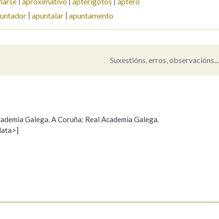
marse
aproximativo
apterigotos
áptero
untador
apuntalar
apuntamento
Pertence a
Suxestións, erros, observacións...
AXUDA NA BUSCA
LIMPAR
BUSCA
 Academia Galega. A Coruña: Real Academia Galega.
data>]
Propoño mellorar a definición
Actualización
s