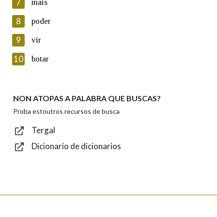
7
mais
seus datos poñéndose en contacto connosco.
8
poder
Lin e acepto as condicións da política de
privacidade
9
vir
Introduce o código que aparece na imaxe:
10
botar
NON ATOPAS A PALABRA QUE BUSCAS?
Texto de verificación
Proba estoutros recursos de busca
Tergal
Dicionario de dicionarios
Enviar