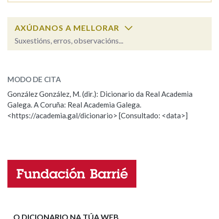
AXÚDANOS A MELLORAR
Na fraseoloxía
Suxestións, erros, observacións...
campaza
SOBRE A PALABRA:
OUTRAS OPCIÓNS DE BUSCA
MODO DE CITA
ESCOLLE UNHA OPCIÓN:
Marcas gramaticais
González González, M. (dir.): Dicionario da Real Academia
Galega. A Coruña: Real Academia Galega.
Observación
Hai un erro na palabra
<https://academia.gal/dicionario> [Consultado: <data>]
Propoño mellorar a definición
Actualización
Pertence a
Falta unha voz
Nome
LIMPAR
BUSCA
Apelidos
O DICIONARIO NA TÚA WEB