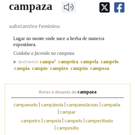
IDENTIDADE CORPORATIVA
campaza
Facebook
Twitter
Youtube
Instagram
Bluesky
BUSCAR NOS LEMAS
FIGURAS HOMENAXEADAS
MARCIAL DEL ADALID
HISTORIA
Comeza por
CASA-MUSEO EMILIA PARDO
substantivo feminino
BAZÁN
60 ANOS DLG
PRIMAVERA DAS LETRAS
Lugar no monte onde nace a herba de maneira
Remata por
espontánea.
PORTAL DAS PALABRAS
Coidaba a facenda na campaza.
2
campa
campeira
campela
campelo
SINÓNIMOS
,
,
,
,
Contén
campía
campío
campizo
campón
camposa
,
,
,
,
Antes e despois de
campaza
BUSCAR NO CONTIDO
campanudo
campánula
campanuláceas
campaña
Nas definicións
campar
campeiro
campela
campelo
campesiñado
campesiño
Nos exemplos