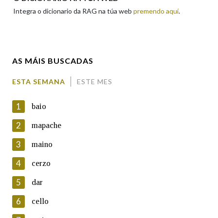
Integra o dicionario da RAG na túa web
premendo aquí
.
Enderezo electrónico
AS MÁIS BUSCADAS
Comentario
ESTA SEMANA
ESTE MES
1
baio
2
mapache
3
maino
En cumprimento da normativa vixente en materia de
Protección de Datos de Carácter Persoal, a Real Academia
4
cerzo
Galega informa a aqueles usuarios que faciliten o seu correo
electrónico, así como calquera outra información de carácter
5
dar
persoal, que estes datos serán obxecto de tratamento
automatizado de carácter confidencial e incorporados aos seus
6
cello
ficheiros informáticos. Así mesmo, os usuarios poderán exercer o
seu dereito de acceso, rectificación, oposición e cancelación dos