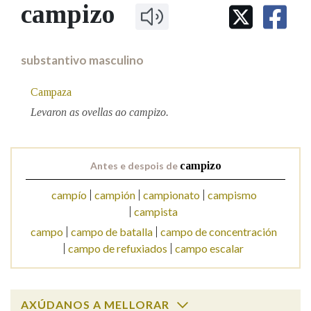
IDENTIDADE CORPORATIVA
campizo
Facebook
Twitter
Youtube
Instagram
Bluesky
BUSCAR NOS LEMAS
FIGURAS HOMENAXEADAS
MARCIAL DEL ADALID
HISTORIA
Comeza por
CASA-MUSEO EMILIA PARDO
substantivo masculino
BAZÁN
60 ANOS DLG
PRIMAVERA DAS LETRAS
Campaza
Remata por
PORTAL DAS PALABRAS
Levaron as ovellas ao campizo.
Contén
Antes e despois de
campizo
campío
campión
campionato
campismo
campista
BUSCAR NO CONTIDO
campo
campo de batalla
campo de concentración
Nas definicións
campo de refuxiados
campo escalar
Nos exemplos
AXÚDANOS A MELLORAR