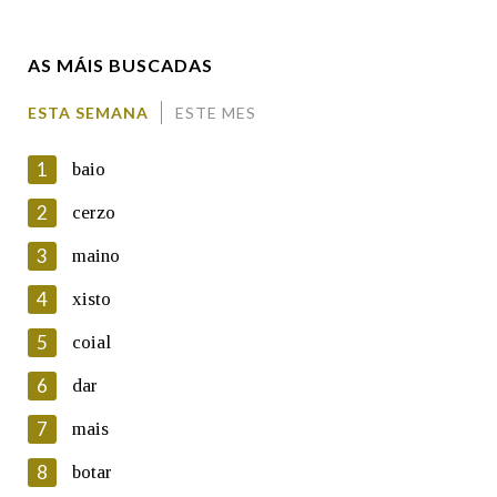
Enderezo electrónico
AS MÁIS BUSCADAS
Comentario
ESTA SEMANA
ESTE MES
1
baio
2
cerzo
3
maino
En cumprimento da normativa vixente en materia de
Protección de Datos de Carácter Persoal, a Real Academia
4
xisto
Galega informa a aqueles usuarios que faciliten o seu correo
electrónico, así como calquera outra información de carácter
5
coial
persoal, que estes datos serán obxecto de tratamento
automatizado de carácter confidencial e incorporados aos seus
6
dar
ficheiros informáticos. Así mesmo, os usuarios poderán exercer o
seu dereito de acceso, rectificación, oposición e cancelación dos
7
mais
seus datos poñéndose en contacto connosco.
8
botar
Lin e acepto as condicións da política de