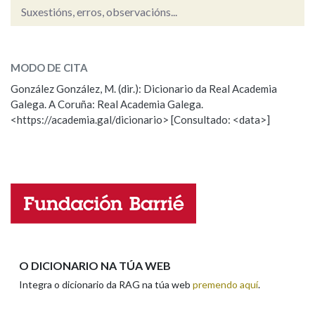
Suxestións, erros, observacións...
campizo
Na fraseoloxía
SOBRE A PALABRA:
MODO DE CITA
ESCOLLE UNHA OPCIÓN:
González González, M. (dir.): Dicionario da Real Academia
OUTRAS OPCIÓNS DE BUSCA
Galega. A Coruña: Real Academia Galega.
Observación
Hai un erro na palabra
<https://academia.gal/dicionario> [Consultado: <data>]
Propoño mellorar a definición
Actualización
Marcas gramaticais
Falta unha voz
Pertence a
Nome
LIMPAR
BUSCA
Apelidos
O DICIONARIO NA TÚA WEB
Integra o dicionario da RAG na túa web
premendo aquí
.