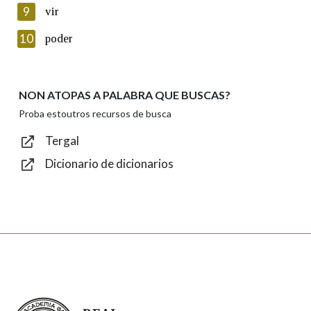
privacidade
9
vir
Introduce o código que aparece na imaxe:
10
poder
NON ATOPAS A PALABRA QUE BUSCAS?
Texto de verificación
Proba estoutros recursos de busca
Tergal
Dicionario de dicionarios
Enviar
Real Academia Galega