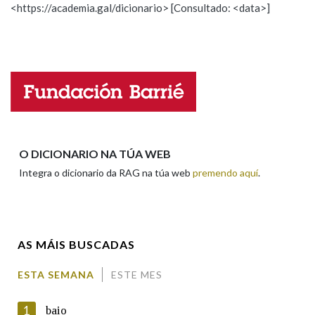
<https://academia.gal/dicionario> [Consultado: <data>]
Propoño mellorar a definición
Actualización
Falta unha voz
Nome
Apelidos
O DICIONARIO NA TÚA WEB
Integra o dicionario da RAG na túa web
premendo aquí
.
Enderezo electrónico
AS MÁIS BUSCADAS
Comentario
ESTA SEMANA
ESTE MES
1
baio