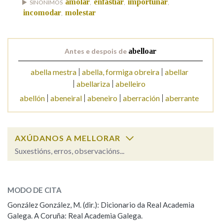
amolar
enfastiar
importunar
SINÓNIMOS
,
,
,
incomodar
molestar
,
Na fraseoloxía
Antes e despois de
abelloar
OUTRAS OPCIÓNS DE BUSCA
abella mestra
abella, formiga obreira
abellar
abellariza
abelleiro
Marcas gramaticais
abellón
abeneiral
abeneiro
aberración
aberrante
Pertence a
AXÚDANOS A MELLORAR
Suxestións, erros, observacións...
abelloar
LIMPAR
BUSCA
SOBRE A PALABRA:
MODO DE CITA
ESCOLLE UNHA OPCIÓN:
González González, M. (dir.): Dicionario da Real Academia
Galega. A Coruña: Real Academia Galega.
Observación
Hai un erro na palabra