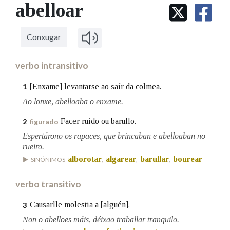
IDENTIDADE CORPORATIVA
abelloar
Facebook
Twitter
Youtube
Instagram
Bluesky
BUSCAR NOS LEMAS
FIGURAS HOMENAXEADAS
MARCIAL DEL ADALID
HISTORIA
Comeza por
CASA-MUSEO EMILIA PARDO
Conxugar
BAZÁN
60 ANOS DLG
PRIMAVERA DAS LETRAS
verbo intransitivo
Remata por
PORTAL DAS PALABRAS
[Enxame] levantarse ao saír da colmea.
1
Ao lonxe, abelloaba o enxame.
Contén
Facer ruído ou barullo.
2
figurado
Espertárono os rapaces, que brincaban e abelloaban no
rueiro.
BUSCAR NO CONTIDO
alborotar
algarear
barullar
bourear
SINÓNIMOS
,
,
,
Nas definicións
verbo transitivo
Causarlle molestia a [alguén].
3
Nos exemplos
Non o abelloes máis, déixao traballar tranquilo.