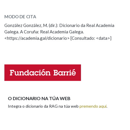
incomodar
SOBRE A PALABRA:
MODO DE CITA
ESCOLLE UNHA OPCIÓN:
González González, M. (dir.): Dicionario da Real Academia
Galega. A Coruña: Real Academia Galega.
Observación
Hai un erro na palabra
<https://academia.gal/dicionario> [Consultado: <data>]
Propoño mellorar a definición
Actualización
Falta unha voz
Nome
Apelidos
O DICIONARIO NA TÚA WEB
Integra o dicionario da RAG na túa web
premendo aquí
.
Enderezo electrónico