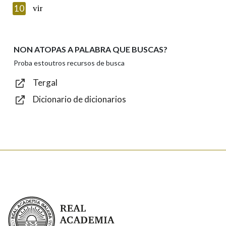
Introduce o código que aparece na imaxe:
10
vir
NON ATOPAS A PALABRA QUE BUSCAS?
Texto de verificación
Proba estoutros recursos de busca
Tergal
Dicionario de dicionarios
Enviar
Real Academia Galega