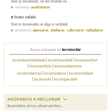
Non se incomode, xa me levanto eu.
molestarse
SINÓNIMO
Na fraseoloxía
Sentir enfado.
4
Non te incomodes se digo a verdade.
anoxarse
atufarse
cabrearse
enfadarse
SINÓNIMOS
,
,
,
OUTRAS OPCIÓNS DE BUSCA
Marcas gramaticais
Antes e despois de
incomodar
incombustibilidade
incombustible
incomestíbel
Pertence a
incomestible
incomodamente
incomodar(se)
incomodarse
incomodidade
incómodo
incomparábel
LIMPAR
BUSCA
AXÚDANOS A MELLORAR
Suxestións, erros, observacións...