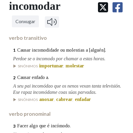
IDENTIDADE CORPORATIVA
incomodar
Facebook
Twitter
Youtube
Instagram
Bluesky
BUSCAR NOS LEMAS
FIGURAS HOMENAXEADAS
MARCIAL DEL ADALID
HISTORIA
Comeza por
CASA-MUSEO EMILIA PARDO
Conxugar
BAZÁN
60 ANOS DLG
PRIMAVERA DAS LETRAS
verbo transitivo
Remata por
PORTAL DAS PALABRAS
Causar incomodidade ou molestias a [alguén].
1
Perdoe se o incomodo por chamar a estas horas.
Contén
importunar
molestar
SINÓNIMOS
,
Causar enfado a.
2
A seu pai incomódao que os nenos vexan tanta televisión.
BUSCAR NO CONTIDO
Ese rapaz incomódame coas súas parvadas.
anoxar
cabrear
enfadar
SINÓNIMOS
,
,
Nas definicións
verbo pronominal
Facer algo que é incómodo.
3
Nos exemplos