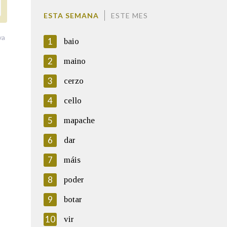
ESTA SEMANA
ESTE MES
va
1
baio
2
maino
3
cerzo
4
cello
5
mapache
6
dar
7
máis
8
poder
9
botar
10
vir