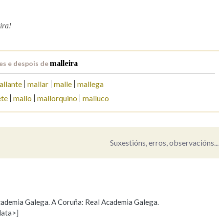
Pertence a
ira!
es e despois de
malleira
AXUDA NA BUSCA
LIMPAR
BUSCA
allante
mallar
malle
mallega
ete
mallo
mallorquino
malluco
Suxestións, erros, observacións...
 Academia Galega. A Coruña: Real Academia Galega.
data>]
Propoño mellorar a definición
Actualización