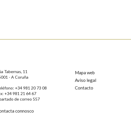
s
úa Tabernas, 11
Mapa web
5001 - A Coruña
Aviso legal
Contacto
eléfono: +34 981 20 73 08
ax: +34 981 21 64 67
partado de correo 557
ontacta connosco
rotección de Datos de Carácter Persoal, a Real Academia Galega informa a
, así como calquera outra información de carácter persoal, que estes datos
confidencial e incorporados aos seus ficheiros informáticos. Así mesmo, os