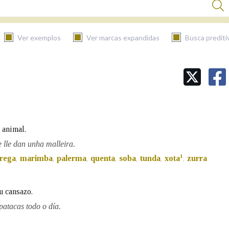
Ver exemplos
Ver marcas expandidas
Busca prediti
BUSCAR NO CONTIDO
Nas definicións
 animal.
Nos exemplos
 lle dan unha malleira.
1
frega
marimba
palerma
quenta
soba
tunda
xota
zurra
,
,
,
,
,
,
,
Na fraseoloxía
u cansazo.
atacas todo o día.