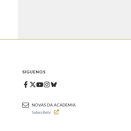
SÍGUENOS
Facebook
Twitter
Instagram
Bluesky
Youtube
NOVAS DA ACADEMIA
Subscríbete