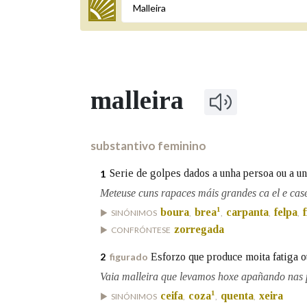
Termo a buscar
malleira
BUSCAR NOS LEMAS
Comeza por
substantivo feminino
Serie de golpes dados a unha persoa ou a un
1
Remata por
Meteuse cuns rapaces máis grandes ca el e case
1
boura
brea
carpanta
felpa
SINÓNIMOS
,
,
,
,
zorregada
CONFRÓNTESE
Contén
Esforzo que produce moita fatiga o
2
figurado
Vaia malleira que levamos hoxe apañando nas p
1
ceifa
coza
quenta
xeira
SINÓNIMOS
,
,
,
OUTRAS OPCIÓNS DE BUSCA