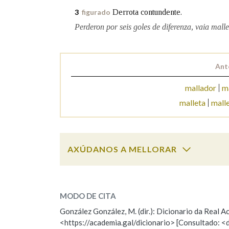
Derrota contundente.
3
figurado
Marcas gramaticais
Perderon por seis goles de diferenza, vaia malle
Ant
mallador
m
malleta
mall
AXÚDANOS A MELLORAR
malleira
SOBRE A PALABRA:
MODO DE CITA
ESCOLLE UNHA OPCIÓN:
González González, M. (dir.): Dicionario da Real
<https://academia.gal/dicionario> [Consultado: <
Observación
Hai un erro na palabra