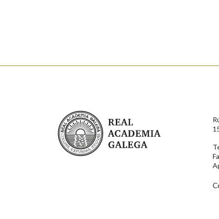
Falta unha voz
Nome
Apelido
Enderezo electrónico
Real Academia Galega
R
Comentario
1
T
F
A
C
En cumprimento da normativa vixente en materia de P
aqueles usuarios que faciliten o seu correo electrónico
serán obxecto de tratamento automatizado de carácter 