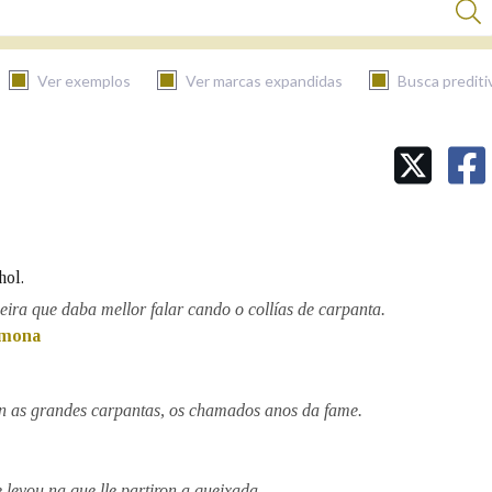
Ver exemplos
Ver marcas expandidas
Busca prediti
BUSCAR NO CONTIDO
Nas definicións
hol.
Nos exemplos
ira que daba mellor falar cando o collías de carpanta.
mona
Na fraseoloxía
on as grandes carpantas, os chamados anos da fame.
 levou na que lle partiron a queixada.