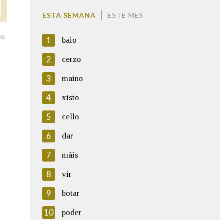
ESTA SEMANA
ESTE MES
va
1
baio
2
cerzo
3
maino
4
xisto
5
cello
6
dar
7
máis
8
vir
9
botar
10
poder