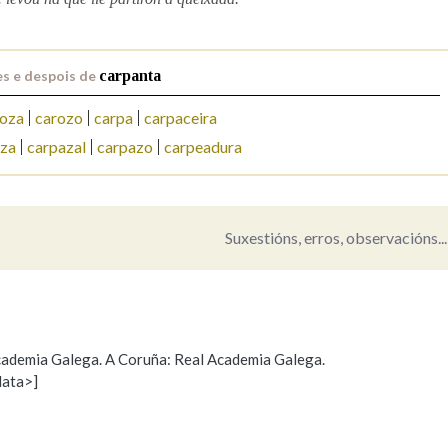
Pertence a
s e despois de
carpanta
oza
carozo
carpa
carpaceira
AXUDA NA BUSCA
LIMPAR
BUSCA
aza
carpazal
carpazo
carpeadura
Suxestións, erros, observacións...
 Academia Galega. A Coruña: Real Academia Galega.
data>]
Propoño mellorar a definición
Actualización