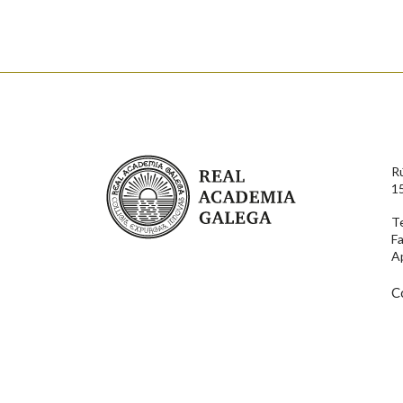
Nome
Apelido
Enderezo electrónico
Real Academia Galega
R
Comentario
1
T
F
A
C
En cumprimento da normativa vixente en materia de P
aqueles usuarios que faciliten o seu correo electrónico
serán obxecto de tratamento automatizado de carácter 
usuarios poderán exercer o seu dereito de acceso, rect
connosco.