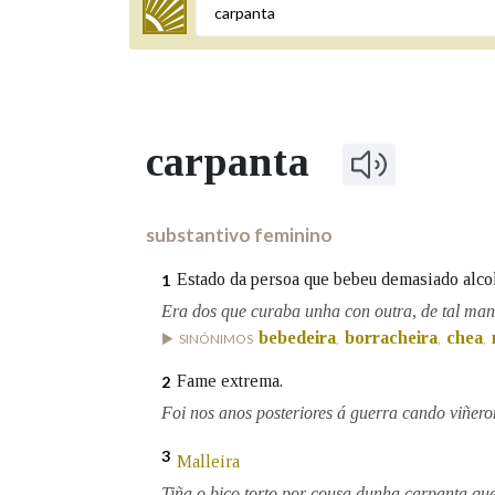
Termo a buscar
carpanta
BUSCAR NOS LEMAS
Comeza por
substantivo feminino
Estado da persoa que bebeu demasiado alco
1
Remata por
Era dos que curaba unha con outra, de tal mane
bebedeira
borracheira
chea
SINÓNIMOS
,
,
,
Fame extrema.
2
Contén
Foi nos anos posteriores á guerra cando viñer
3
Malleira
OUTRAS OPCIÓNS DE BUSCA
Tiña o bico torto por cousa dunha carpanta que