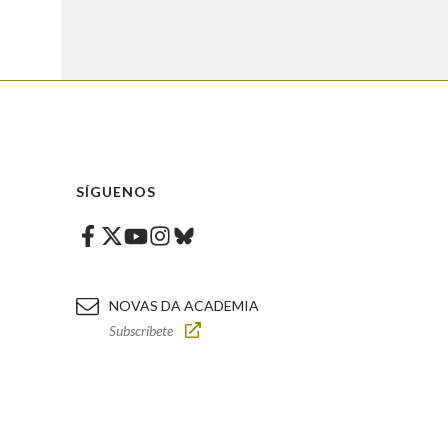
SÍGUENOS
Facebook
Twitter
Instagram
Bluesky
Youtube
NOVAS DA ACADEMIA
Subscríbete