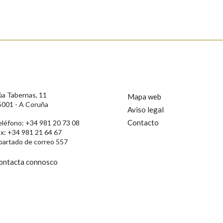
s
úa Tabernas, 11
Mapa web
5001 - A Coruña
Aviso legal
Contacto
eléfono: +34 981 20 73 08
ax: +34 981 21 64 67
partado de correo 557
ontacta connosco
rotección de Datos de Carácter Persoal, a Real Academia Galega informa a
, así como calquera outra información de carácter persoal, que estes datos
confidencial e incorporados aos seus ficheiros informáticos. Así mesmo, os
ificación, oposición e cancelación dos seus datos poñéndose en contacto