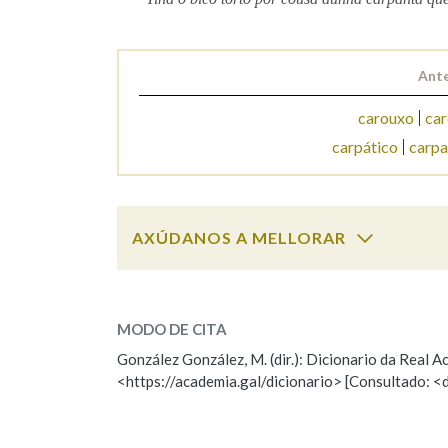
Marcas gramaticais
Ante
carouxo
car
carpático
carp
AXÚDANOS A MELLORAR
carpanta
SOBRE A PALABRA:
MODO DE CITA
ESCOLLE UNHA OPCIÓN:
González González, M. (dir.): Dicionario da Real
<https://academia.gal/dicionario> [Consultado: <
Observación
Hai un erro na palabra
Falta unha voz