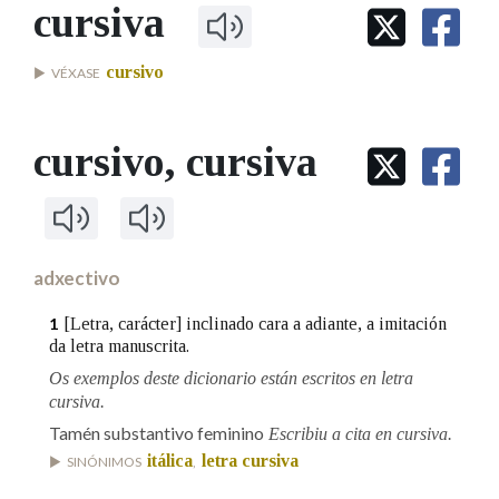
IDENTIDADE CORPORATIVA
cursiva
Facebook
Twitter
Youtube
Instagram
Bluesky
BUSCAR NOS LEMAS
FIGURAS HOMENAXEADAS
MARCIAL DEL ADALID
HISTORIA
Comeza por
cursivo
VÉXASE
CASA-MUSEO EMILIA PARDO
BAZÁN
60 ANOS DLG
PRIMAVERA DAS LETRAS
cursivo
, cursiva
Remata por
PORTAL DAS PALABRAS
Contén
adxectivo
[Letra, carácter] inclinado cara a adiante, a imitación
1
BUSCAR NO CONTIDO
da letra manuscrita.
Os exemplos deste dicionario están escritos en letra
Nas definicións
cursiva.
Tamén substantivo feminino
Escribiu a cita en cursiva.
itálica
letra cursiva
SINÓNIMOS
,
Nos exemplos