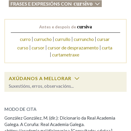
cursivo
FRASES E EXPRESIÓNS CON
Na fraseoloxía
Antes e despois de
cursiva
curro
currucho
currullo
curruncho
cursar
OUTRAS OPCIÓNS DE BUSCA
curso
cursor
cursor de desprazamento
curta
curtametraxe
Marcas gramaticais
Pertence a
AXÚDANOS A MELLORAR
Suxestións, erros, observacións...
Cal é a palabra?
LIMPAR
BUSCA
cursiva
MODO DE CITA
González González, M. (dir.): Dicionario da Real Academia
cursivo, cursiva
Galega. A Coruña: Real Academia Galega.
<https://academia.gal/dicionario> [Consultado: <data>]