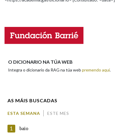
ESCOLLE UNHA OPCIÓN:
Observación
Hai un erro na palabra
Propoño mellorar a definición
Actualización
Falta unha voz
Nome
O DICIONARIO NA TÚA WEB
Integra o dicionario da RAG na túa web
premendo aquí
.
Apelidos
AS MÁIS BUSCADAS
Enderezo electrónico
ESTA SEMANA
ESTE MES
1
baio
Comentario