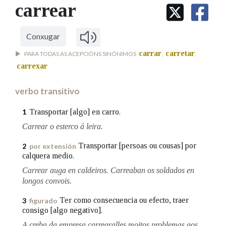
IDENTIDADE CORPORATIVA
carrear
Facebook
Twitter
Youtube
Instagram
Bluesky
BUSCAR NOS LEMAS
FIGURAS HOMENAXEADAS
MARCIAL DEL ADALID
HISTORIA
Comeza por
CASA-MUSEO EMILIA PARDO
Conxugar
BAZÁN
60 ANOS DLG
carrar
carretar
PARA TODAS AS ACEPCIÓNS SINÓNIMOS
,
,
PRIMAVERA DAS LETRAS
carrexar
Remata por
PORTAL DAS PALABRAS
verbo transitivo
Contén
Transportar [algo] en carro.
1
Carrear o esterco á leira.
Transportar [persoas ou cousas] por
2
por extensión
BUSCAR NO CONTIDO
calquera medio.
Carrear auga en caldeiros. Carreaban os soldados en
Nas definicións
longos convois.
Ter como consecuencia ou efecto, traer
3
figurado
consigo [algo negativo].
Nos exemplos
A creba da empresa carrearalles moitos problemas aos