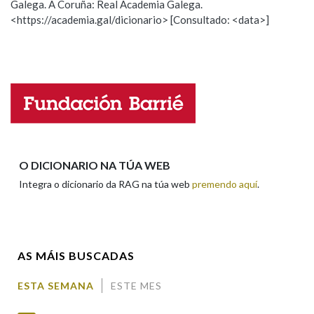
Galega. A Coruña: Real Academia Galega.
Observación
Hai un erro na palabra
<https://academia.gal/dicionario> [Consultado: <data>]
Propoño mellorar a definición
Actualización
Falta unha voz
Nome
Apelidos
O DICIONARIO NA TÚA WEB
Integra o dicionario da RAG na túa web
premendo aquí
.
Enderezo electrónico
AS MÁIS BUSCADAS
Comentario
ESTA SEMANA
ESTE MES