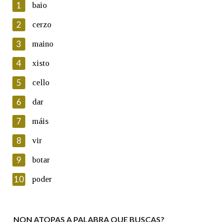
1
baio
2
cerzo
3
maino
En cumprimento da normativa vixente en materia de
Protección de Datos de Carácter Persoal, a Real Academia
4
xisto
Galega informa a aqueles usuarios que faciliten o seu correo
electrónico, así como calquera outra información de carácter
5
cello
persoal, que estes datos serán obxecto de tratamento
automatizado de carácter confidencial e incorporados aos seus
6
dar
ficheiros informáticos. Así mesmo, os usuarios poderán exercer o
seu dereito de acceso, rectificación, oposición e cancelación dos
7
máis
seus datos poñéndose en contacto connosco.
8
vir
Lin e acepto as condicións da política de
privacidade
9
botar
Introduce o código que aparece na imaxe:
10
poder
NON ATOPAS A PALABRA QUE BUSCAS?