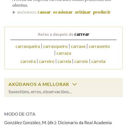
obreiros.
causar
ocasionar
orixinar
producir
SINÓNIMOS
,
,
,
Na fraseoloxía
Antes e despois de
carrear
OUTRAS OPCIÓNS DE BUSCA
carrasqueira
carrasqueiro
carraxe
carraxento
carraza
Marcas gramaticais
carreira
carreiro
carrela
carrelo
carreta
Pertence a
AXÚDANOS A MELLORAR
Suxestións, erros, observacións...
LIMPAR
BUSCA
carrear
SOBRE A PALABRA:
MODO DE CITA
ESCOLLE UNHA OPCIÓN:
González González, M. (dir.): Dicionario da Real Academia