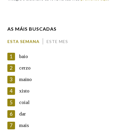
Enderezo electrónico
AS MÁIS BUSCADAS
Comentario
ESTA SEMANA
ESTE MES
1
baio
2
cerzo
3
maino
En cumprimento da normativa vixente en materia de
Protección de Datos de Carácter Persoal, a Real Academia
4
xisto
Galega informa a aqueles usuarios que faciliten o seu correo
electrónico, así como calquera outra información de carácter
5
coial
persoal, que estes datos serán obxecto de tratamento
automatizado de carácter confidencial e incorporados aos seus
6
dar
ficheiros informáticos. Así mesmo, os usuarios poderán exercer o
seu dereito de acceso, rectificación, oposición e cancelación dos
7
mais
seus datos poñéndose en contacto connosco.