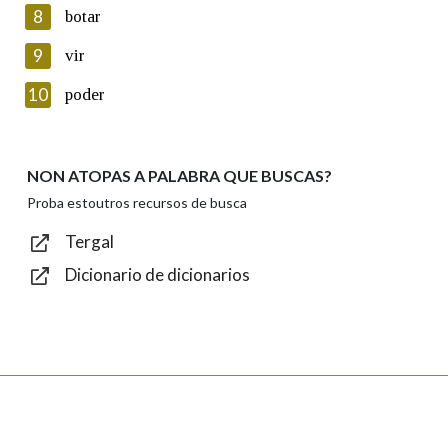
8
botar
Lin e acepto as condicións da política de
privacidade
9
vir
Introduce o código que aparece na imaxe:
10
poder
NON ATOPAS A PALABRA QUE BUSCAS?
Texto de verificación
Proba estoutros recursos de busca
Tergal
Dicionario de dicionarios
Enviar