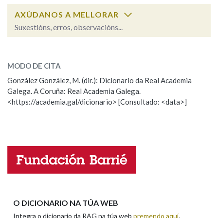
AXÚDANOS A MELLORAR
Suxestións, erros, observacións...
producir
SOBRE A PALABRA:
MODO DE CITA
ESCOLLE UNHA OPCIÓN:
González González, M. (dir.): Dicionario da Real Academia
Galega. A Coruña: Real Academia Galega.
Observación
Hai un erro na palabra
<https://academia.gal/dicionario> [Consultado: <data>]
Propoño mellorar a definición
Actualización
Falta unha voz
Nome
Apelidos
O DICIONARIO NA TÚA WEB
Integra o dicionario da RAG na túa web
premendo aquí
.