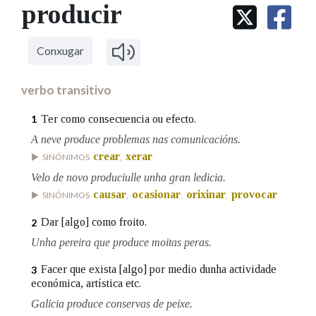
IDENTIDADE CORPORATIVA
producir
Facebook
Twitter
Youtube
Instagram
Bluesky
BUSCAR NOS LEMAS
FIGURAS HOMENAXEADAS
MARCIAL DEL ADALID
HISTORIA
Comeza por
CASA-MUSEO EMILIA PARDO
Conxugar
BAZÁN
60 ANOS DLG
PRIMAVERA DAS LETRAS
verbo transitivo
Remata por
PORTAL DAS PALABRAS
Ter como consecuencia ou efecto.
1
A neve produce problemas nas comunicacións.
Contén
crear
xerar
SINÓNIMOS
,
Velo de novo produciulle unha gran ledicia.
causar
ocasionar
orixinar
provocar
SINÓNIMOS
,
,
,
BUSCAR NO CONTIDO
Dar [algo] como froito.
2
Unha pereira que produce moitas peras.
Nas definicións
Facer que exista [algo] por medio dunha actividade
3
económica, artística etc.
Nos exemplos
Galicia produce conservas de peixe.