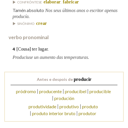
elaborar
fabricar
CONFRÓNTESE
,
Tamén absoluto
Nos seus últimos anos o escritor apenas
Na fraseoloxía
producía.
crear
SINÓNIMO
verbo pronominal
OUTRAS OPCIÓNS DE BUSCA
[Cousa] ter lugar.
4
Marcas gramaticais
Produciuse un aumento das temperaturas.
Pertence a
Antes e despois de
producir
pródromo
producente
producíbel
producible
produción
LIMPAR
BUSCA
produtividade
produtivo
produto
produto interior bruto
produtor