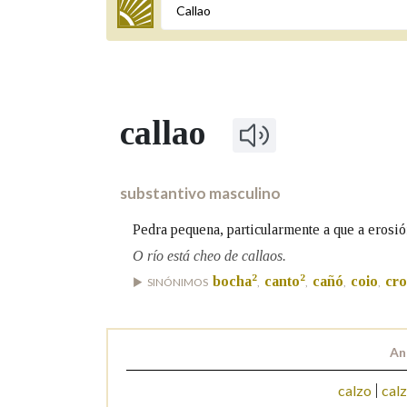
Termo a buscar
callao
BUSCAR NOS LEMAS
Comeza por
substantivo masculino
Pedra pequena, particularmente a que a erosió
Remata por
O río está cheo de callaos.
2
2
bocha
canto
cañó
coio
cro
SINÓNIMOS
,
,
,
,
Contén
An
calzo
cal
OUTRAS OPCIÓNS DE BUSCA