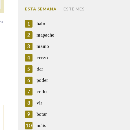
ESTA SEMANA
ESTE MES
va
1
baio
2
mapache
3
maino
4
cerzo
5
dar
6
poder
7
cello
8
vir
9
botar
10
máis