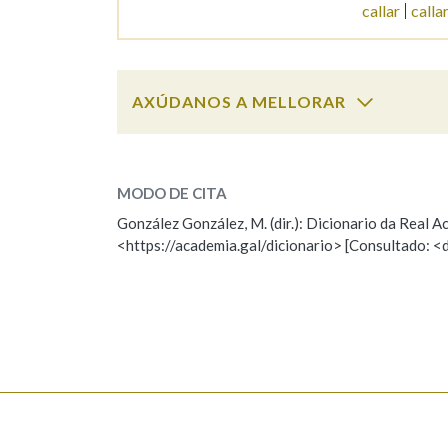
callar
calla
Marcas gramaticais
AXÚDANOS A MELLORAR
callao
SOBRE A PALABRA:
MODO DE CITA
ESCOLLE UNHA OPCIÓN:
González González, M. (dir.): Dicionario da Real
<https://academia.gal/dicionario> [Consultado: <
Observación
Hai un erro na palabra
Falta unha voz
Nome
Apelido
Enderezo electrónico