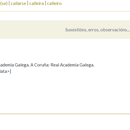
r(se)
callarse
calleira
calleiro
Pertence a
Suxestións, erros, observacións...
AXUDA NA BUSCA
LIMPAR
BUSCA
 Academia Galega. A Coruña: Real Academia Galega.
data>]
Propoño mellorar a definición
Actualización
s