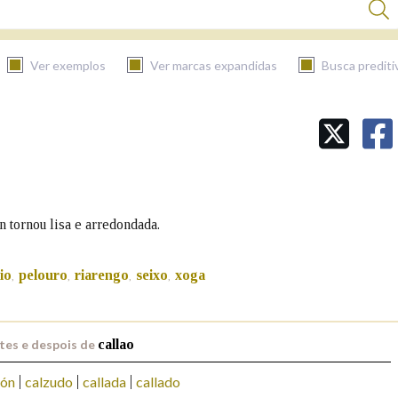
Ver exemplos
Ver marcas expandidas
Busca prediti
BUSCAR NO CONTIDO
Nas definicións
n tornou lisa e arredondada.
Nos exemplos
io
pelouro
riarengo
seixo
xoga
,
,
,
,
Na fraseoloxía
tes e despois de
callao
zón
calzudo
callada
callado