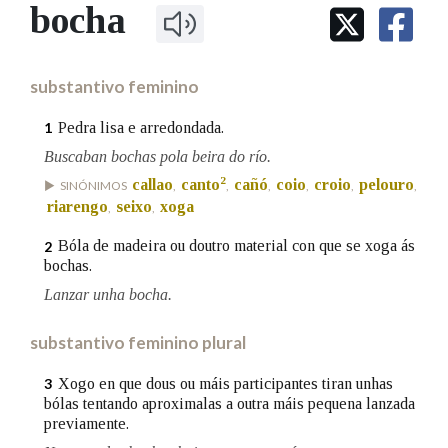
IDENTIDADE CORPORATIVA
bocha
Facebook
Twitter
Youtube
Instagram
Bluesky
BUSCAR NOS LEMAS
FIGURAS HOMENAXEADAS
MARCIAL DEL ADALID
HISTORIA
Comeza por
CASA-MUSEO EMILIA PARDO
substantivo feminino
BAZÁN
60 ANOS DLG
PRIMAVERA DAS LETRAS
Pedra lisa e arredondada.
1
Remata por
PORTAL DAS PALABRAS
Buscaban bochas pola beira do río.
2
callao
canto
cañó
coio
croio
pelouro
SINÓNIMOS
,
,
,
,
,
,
riarengo
seixo
xoga
,
,
Contén
Bóla de madeira ou doutro material con que se xoga ás
2
bochas.
Lanzar unha bocha.
BUSCAR NO CONTIDO
substantivo feminino plural
Nas definicións
Xogo en que dous ou máis participantes tiran unhas
3
bólas tentando aproximalas a outra máis pequena lanzada
previamente.
Nos exemplos