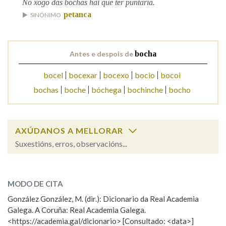
No xogo das bochas hai que ter puntaría.
petanca
SINÓNIMO
Na fraseoloxía
Antes e despois de
bocha
OUTRAS OPCIÓNS DE BUSCA
bocel
bocexar
bocexo
bocio
bocoi
bochas
boche
bóchega
bochinche
bocho
Marcas gramaticais
AXÚDANOS A MELLORAR
Pertence a
Suxestións, erros, observacións...
bocha
SOBRE A PALABRA:
LIMPAR
BUSCA
MODO DE CITA
ESCOLLE UNHA OPCIÓN:
González González, M. (dir.): Dicionario da Real Academia
Galega. A Coruña: Real Academia Galega.
Observación
Hai un erro na palabra
<https://academia.gal/dicionario> [Consultado: <data>]