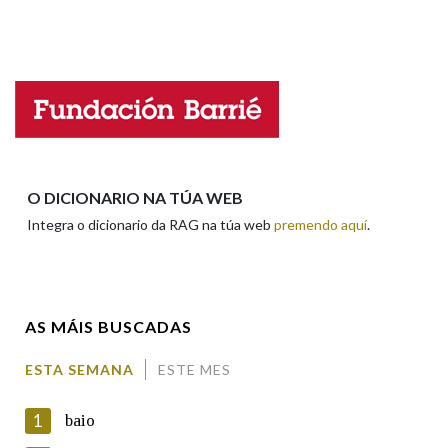
Propoño mellorar a definición
Actualización
Falta unha voz
Nome
Apelidos
O DICIONARIO NA TÚA WEB
Integra o dicionario da RAG na túa web
premendo aquí
.
Enderezo electrónico
AS MÁIS BUSCADAS
Comentario
ESTA SEMANA
ESTE MES
1
baio