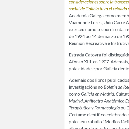
consideraciones sobre la transce
social de Galicia tuvo el reinado
Academia Galega como membro
Vaamonde Lores, Uxío Carré Al
exerceu como tesoureiro da ins
de 1924 ao 14 de marzo de 193
Reunión Recreativa e Instrutiv
Estrada Catoyra foi distinguid
Afonso XIII, en 1907. Ademais
pola cidade e por Galicia dedi
Ademais dos libros publicados
investigacións no
Boletín da R
como
Galicia en Madrid
,
Cultur
Madrid
,
Anfiteatro Anatómico E
Terapéutica
y Farmacología
ou
G
Certame científico celebrado 
polo seu traballo “Medios fácil
alimentos de mas frecuente uso