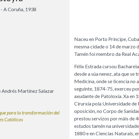
 - A Coruña, 1938
Naceu en Porto Príncipe, Cuba
mesma cidade o 14 de marzo de
Tamén foi membro da Real Aca
Félix Estrada cursou Bacharela
desde a súa nenez, ata que se 
Medicina, onde se licencia no
seguinte, 1874-75, exerceu po
e Andrés Martínez Salazar
axudante de Patoloxía. Xa en 
Cirurxía pola Universidade de 
oposición, no Corpo de Sanida
que para la transformación del
prestou servizos por máis de 
es Católicos
estudos tamén na universidade
1880 e en Ciencias Naturais, e