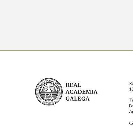
Real Academia Galega
R
1
T
F
A
C