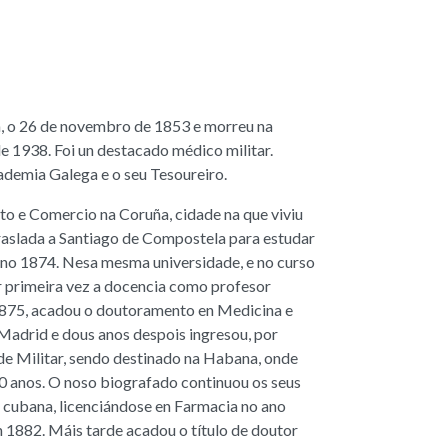
, o 26 de novembro de 1853 e morreu na
 1938. Foi un destacado médico militar.
demia Galega e o seu Tesoureiro.
to e Comercio na Coruña, cidade na que viviu
traslada a Santiago de Compostela para estudar
 ano 1874. Nesa mesma universidade, e no curso
r primeira vez a docencia como profesor
1875, acadou o doutoramento en Medicina e
Madrid e dous anos despois ingresou, por
de Militar, sendo destinado na Habana, onde
40 anos. O noso biografado continuou os seus
 cubana, licenciándose en Farmacia no ano
n 1882. Máis tarde acadou o título de doutor