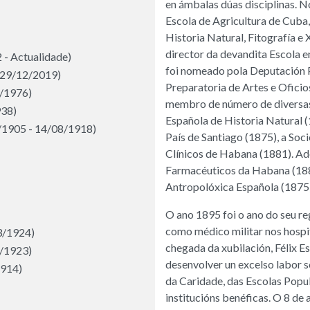
en ámbalas dúas disciplinas. 
Escola de Agricultura de Cuba
Historia Natural, Fitografía 
director da devandita Escola e
 - Actualidade)
foi nomeado pola Deputación 
 29/12/2019)
Preparatoria de Artes e Oficios
5/1976)
membro de número de diversas
938)
Española de Historia Natural 
9/1905 - 14/08/1918)
País de Santiago (1875), a So
Clínicos de Habana (1881). Ad
Farmacéuticos da Habana (188
Antropolóxica Española (1875)
O ano 1895 foi o ano do seu r
como médico militar nos hospi
3/1924)
chegada da xubilación, Félix E
2/1923)
desenvolver un excelso labor s
1914)
da Caridade, das Escolas Popu
institucións benéficas. O 8 de