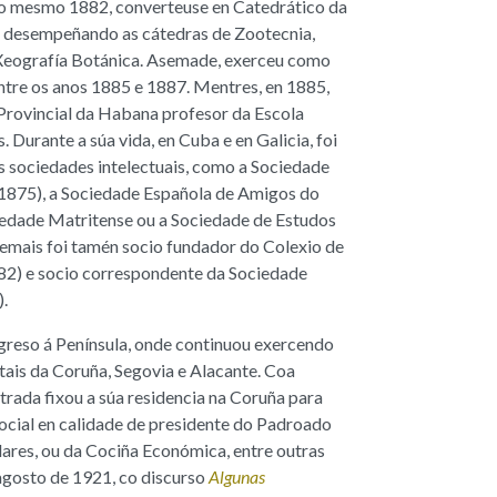
No mesmo 1882, converteuse en Catedrático da
, desempeñando as cátedras de Zootecnia,
e Xeografía Botánica. Asemade, exerceu como
ntre os anos 1885 e 1887. Mentres, en 1885,
Provincial da Habana profesor da Escola
. Durante a súa vida, en Cuba e en Galicia, foi
 sociedades intelectuais, como a Sociedade
(1875), a Sociedade Española de Amigos do
ciedade Matritense ou a Sociedade de Estudos
emais foi tamén socio fundador do Colexio de
2) e socio correspondente da Sociedade
.
egreso á Península, onde continuou exercendo
tais da Coruña, Segovia e Alacante. Coa
strada fixou a súa residencia na Coruña para
ocial en calidade de presidente do Padroado
lares, ou da Cociña Económica, entre outras
 agosto de 1921, co discurso
Algunas