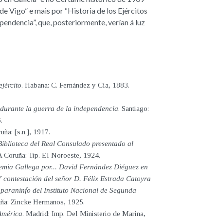
e Vigo” e mais por “Historia de los Ejércitos
ependencia”, que, posteriormente, verían á luz
jército
. Habana: C. Fernández y Cía, 1883.
s durante la guerra de la independencia
. Santiago:
.
uña: [s.n.], 1917.
 Biblioteca del Real Consulado presentado al
 A Coruña: Tip. El Noroeste, 1924.
demia Gallega por... David Fernández Diéguez en
Y contestación del señor D. Félix Estrada Catoyra
 paraninfo del Instituto Nacional de Segunda
uña: Zincke Hermanos, 1925.
América
. Madrid: Imp. Del Ministerio de Marina,