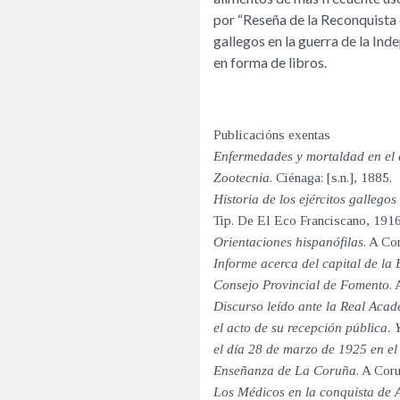
por “Reseña de la Reconquista d
gallegos en la guerra de la Ind
en forma de libros.
Publicacións exentas
Enfermedades y mortaldad en el e
Zootecnia
. Ciénaga: [s.n.], 1885.
Historia de los ejércitos gallego
Tip. De El Eco Franciscano, 1916
Orientaciones hispanófilas
. A Cor
Informe acerca del capital de la
Consejo Provincial de Fomento
.
Discurso leído ante la Real Aca
el acto de su recepción pública. 
el día 28 de marzo de 1925 en el
Enseñanza de La Coruña
. A Cor
Los Médicos en la conquista de 