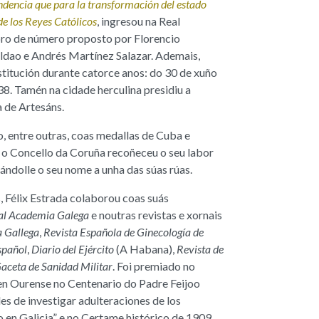
ndencia que para la transformación del estado
 de los Reyes Católicos
, ingresou na Real
 de número proposto por Florencio
dao e Andrés Martínez Salazar. Ademais,
titución durante catorce anos: do 30 de xuño
8. Tamén na cidade herculina presidiu a
a de Artesáns.
o, entre outras, coas medallas de Cuba e
, o Concello da Coruña recoñeceu o seu labor
cándolle o seu nome a unha das súas rúas.
, Félix Estrada colaborou coas suás
eal Academia Galega
e noutras revistas e xornais
a Gallega
,
Revista Española de Ginecología de
spañol
,
Diario del Ejército
(A Habana),
Revista de
aceta de Sanidad Militar
. Foi premiado no
en Ourense no Centenario do Padre Feijoo
es de investigar adulteraciones de los
 en Galicia” e no Certame histórico de 1909