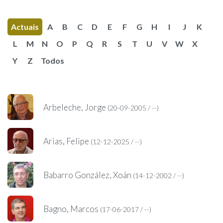
IDENTIDADE CORPORATIVA
Facebook
Twitter
Youtube
Instagram
Bluesky
FIGURAS HOMENAXEADAS
MARCIAL DEL ADALID
Actuais
A
B
C
D
E
F
G
H
I
J
K
HISTORIA
CASA-MUSEO EMILIA PARDO
BAZÁN
L
M
N
O
P
Q
R
S
T
U
V
W
X
60 ANOS DLG
PRIMAVERA DAS LETRAS
Y
Z
Todos
PORTAL DAS PALABRAS
Arbeleche, Jorge
(20-09-2005 / --)
Arias, Felipe
(12-12-2025 / --)
Babarro González, Xoán
(14-12-2002 / --)
Bagno, Marcos
(17-06-2017 / --)