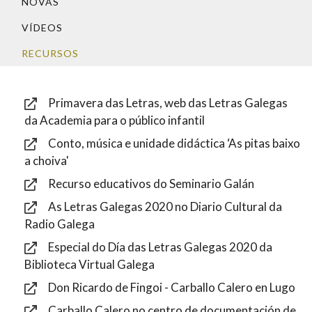
NOVAS
IDENTIDADE CORPORATIVA
Facebook
Twitter
Youtube
Instagram
Bluesky
FIGURAS HOMENAXEADAS
MARCIAL DEL ADALID
VÍDEOS
HISTORIA
CASA-MUSEO EMILIA PARDO
RECURSOS
BAZÁN
60 ANOS DLG
PRIMAVERA DAS LETRAS
Primavera das Letras, web das Letras Galegas
PORTAL DAS PALABRAS
da Academia para o público infantil
Conto, música e unidade didáctica ‘As pitas baixo
a choiva'
Recurso educativos do Seminario Galán
As Letras Galegas 2020 no Diario Cultural da
Radio Galega
Especial do Día das Letras Galegas 2020 da
Biblioteca Virtual Galega
Don Ricardo de Fingoi - Carballo Calero en Lugo
Carballo Calero no centro de documentación de