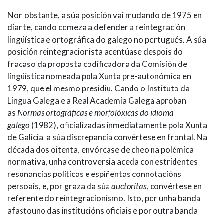
Non obstante, a súa posición vai mudando de 1975 en
diante, cando comeza a defender a reintegración
lingüística e ortográfica do galego no portugués. A súa
posición reintegracionista acentúase despois do
fracaso da proposta codificadora da Comisión de
lingüística nomeada pola Xunta pre-autonómica en
1979, que el mesmo presidiu. Cando o Instituto da
Lingua Galega e a Real Academia Galega aproban
as
Normas ortográficas e morfolóxicas do idioma
galego
(1982), oficializadas inmediatamente pola Xunta
de Galicia, a súa discrepancia convértese en frontal. Na
década dos oitenta, envórcase de cheo na polémica
normativa, unha controversia aceda con estridentes
resonancias políticas e espiñentas connotacións
persoais, e, por graza da súa
auctoritas
, convértese en
referente do reintegracionismo. Isto, por unha banda
afastouno das institucións oficiais e por outra banda