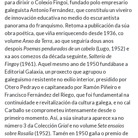
para dirixir o Colexio Fingoi, fundado polo empresario
galeguista Antonio Fernández, que constituíu un viveiro
de innovación educativa no medio do escurantista
panorama do franquismo. Retoma a publicación da súa
obra poética, que viña enriquecendo desde 1936, co
volume
Anxo da Terra
, ao que seguiría dous anos
despois
Poemas pendurados de un cabelo
(Lugo, 1952) e
xa aos comezos da década seguinte,
Salterio de
Fingoy
(1961). Aquel mesmo ano de 1950 fundábase a
Editorial Galaxia, un proxecto que agrupou o
galeguismo resistente no exilio interior, presidido por
Otero Pedrayo e capitaneado por Ramón Piñeiro e
Francisco Fernández del Riego, que foi fundamental na
continuidade e revitalización da cultura galega, e no cal
Carballo se comprometeu intensamente desde o
primeiro momento. Así, a súa sinatura aparece xa no
número 3 da Colección
Grial
e no volume
Sete ensaios
sobre Rosalía
(1952). Tamén en 1950 gaña o premio de