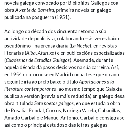
novela galega convocado por Bibliófilos Gallegos coa
obra
A xente da Barreira
, primeira novela en galego
publicada na posguerra (1951).
Ao longo da década dos cincuenta retoma a súa
actividade de publicista, colaborando —ás veces baixo
pseudónimo—na prensa diaria (
La Noche
), en revistas
literarias (
Alba
,
Aturuxo
) e en publicacións especializadas
(
Cuadernos de Estudios Gallegos
). Asemade, durante
aquela década dá pasos decisivos na súa carreira. Así,
en 1954 doutorouse en Madrid cunha tese que no ano
seguinte iría ao prelo baixo o título
Aportaciones a la
literatura contemporánea
, ao mesmo tempo que Galaxia
publica a versión (previa e máis reducida) en galego desa
obra, titulada
Sete poetas galegos
, en que estuda a obra
de Rosalía, Pondal, Curros, Noriega Varela, Cabanillas,
Amado Carballo e Manuel Antonio. Carballo conságrase
así como o principal estudoso das letras galegas,