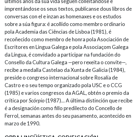
últimos anos da súa vida seguen colleitándose e
imprentándose os seus textos, publícanse dous libros de
conversas con el e inzan as homenaxes e os estudos
sobre a súa figura: é acollido como membro ordinario
pola Academia das Ciências de Lisboa (1981), é
recoñecido como membro de honra pola Asociación de
Escritores en Lingua Galega e pola Associaçom Galega
da Língua, é convidado a participar na fundación do
Consello da Cultura Galega —pero rexeita o convite—,
recibe a medalla Castelao da Xunta de Galicia (1984),
preside o congreso internacional sobre Rosalía de
Castro e o seu tempo organizado pola USC e o CCG
(1985) e varios congresos da AGAL, obtén o premio da
crítica por
Scórpio
(1987)... A última distinción que recibe
é a designación como fillo predilecto do Concello de
Ferrol, semanas antes do seu pasamento, acontecido en
marzo de 1990.