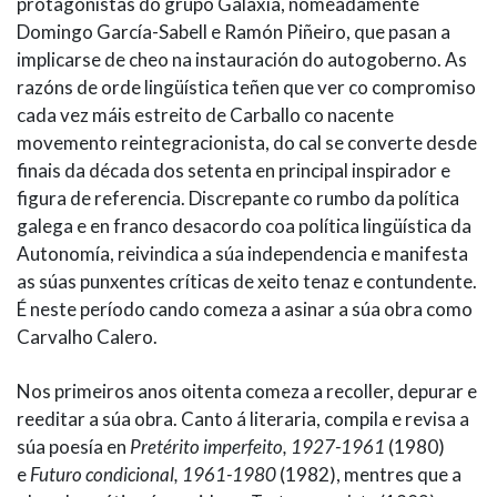
protagonistas do grupo Galaxia, nomeadamente
Domingo García-Sabell e Ramón Piñeiro, que pasan a
implicarse de cheo na instauración do autogoberno. As
razóns de orde lingüística teñen que ver co compromiso
cada vez máis estreito de Carballo co nacente
movemento reintegracionista, do cal se converte desde
finais da década dos setenta en principal inspirador e
figura de referencia. Discrepante co rumbo da política
galega e en franco desacordo coa política lingüística da
Autonomía, reivindica a súa independencia e manifesta
as súas punxentes críticas de xeito tenaz e contundente.
É neste período cando comeza a asinar a súa obra como
Carvalho Calero.
Nos primeiros anos oitenta comeza a recoller, depurar e
reeditar a súa obra. Canto á literaria, compila e revisa a
súa poesía en
Pretérito imperfeito, 1927-1961
(1980)
e
Futuro condicional, 1961-1980
(1982), mentres que a