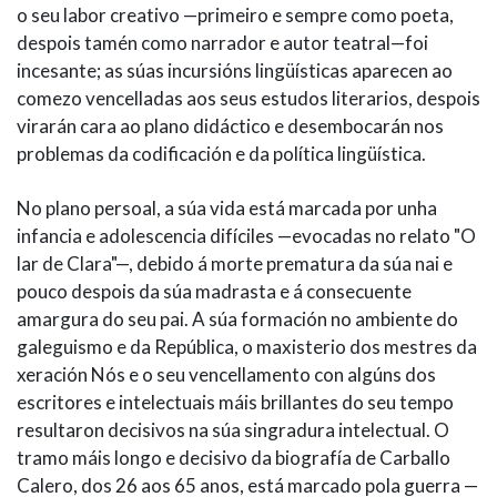
o seu labor creativo —primeiro e sempre como poeta,
despois tamén como narrador e autor teatral—foi
incesante; as súas incursións lingüísticas aparecen ao
comezo vencelladas aos seus estudos literarios, despois
virarán cara ao plano didáctico e desembocarán nos
problemas da codificación e da política lingüística.
No plano persoal, a súa vida está marcada por unha
infancia e adolescencia difíciles —evocadas no relato "O
lar de Clara"—, debido á morte prematura da súa nai e
pouco despois da súa madrasta e á consecuente
amargura do seu pai. A súa formación no ambiente do
galeguismo e da República, o maxisterio dos mestres da
xeración Nós e o seu vencellamento con algúns dos
escritores e intelectuais máis brillantes do seu tempo
resultaron decisivos na súa singradura intelectual. O
tramo máis longo e decisivo da biografía de Carballo
Calero, dos 26 aos 65 anos, está marcado pola guerra —