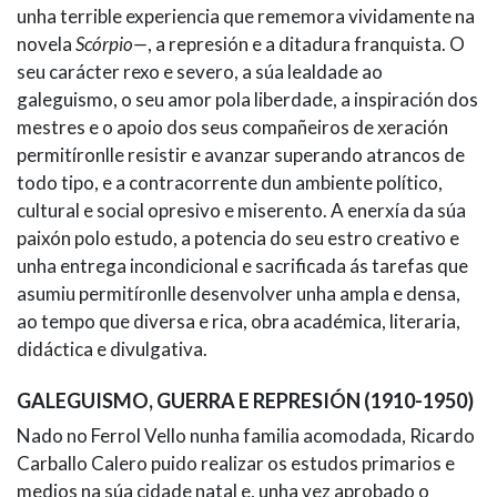
unha terrible experiencia que rememora vividamente na
novela
Scórpio—
, a represión e a ditadura franquista. O
seu carácter rexo e severo, a súa lealdade ao
galeguismo, o seu amor pola liberdade, a inspiración dos
mestres e o apoio dos seus compañeiros de xeración
permitíronlle resistir e avanzar superando atrancos de
todo tipo, e a contracorrente dun ambiente político,
cultural e social opresivo e miserento. A enerxía da súa
paixón polo estudo, a potencia do seu estro creativo e
unha entrega incondicional e sacrificada ás tarefas que
asumiu permitíronlle desenvolver unha ampla e densa,
ao tempo que diversa e rica, obra académica, literaria,
didáctica e divulgativa.
GALEGUISMO, GUERRA E REPRESIÓN (1910-1950)
Nado no Ferrol Vello nunha familia acomodada, Ricardo
Carballo Calero puido realizar os estudos primarios e
medios na súa cidade natal e, unha vez aprobado o