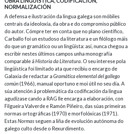
OBRA LINGÜÍSTICA, CODIFICACIÓN,
NORMALIZACIÓN
A defensa e ilustración da lingua galega son móbiles
centrais da ideoloxía, da obra e do compromiso público
do autor. Cómpre ter en conta que no plano científico,
Carballo foi un estudoso da literatura e un filólogo máis
do que un gramático ou un lingüista: así, nunca chegou a
escribir nestes últimos campos unha monografía
comparable á
Historia da Literatura
. O seu interese pola
lingüística foi limitado ata que recibiu o encargo de
Galaxia de redactar a
Gramática elemental del gallego
común
(1966), manual oportuno e moi útil no seu día. A
súa atención á problemática da codificación da lingua
agudízase cando a RAG lle encarga a elaboración, con
Filgueira Valverde e Ramón Piñeiro, das súas primeiras
normas ortográficas (1970) e morfolóxicas (1971).
Estas
Normas
seguen a liña de evolución autónoma do
galego culto desde o Rexurdimento.