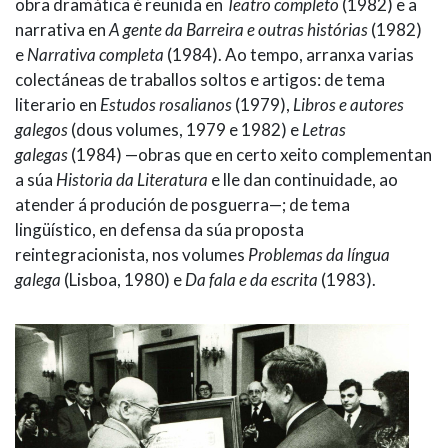
obra dramática é reunida en
Teatro completo
(1982) e a
narrativa en
A gente da Barreira e outras histórias
(1982)
e
Narrativa completa
(1984). Ao tempo, arranxa varias
colectáneas de traballos soltos e artigos: de tema
literario en
Estudos rosalianos
(1979),
Libros e autores
galegos
(dous volumes, 1979 e 1982) e
Letras
galegas
(1984) —obras que en certo xeito complementan
a súa
Historia da Literatura
e lle dan continuidade, ao
atender á produción de posguerra—; de tema
lingüístico, en defensa da súa proposta
reintegracionista, nos volumes
Problemas da língua
galega
(Lisboa, 1980) e
Da fala e da escrita
(1983).