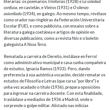
literarias: os poemarios
Trinitarias
(1928) e
La soledad
confusa
, en castelán, e
Vieiros
(1931) e
O silenzo
axionllado
(1934), en galego. Ao mesmo tempo, revélase
como orador nas ringleiras da Federación Universitaria
Escolar (FUE), e como publicista, con ensaios sobre a
literatura galega coetánea e artigos de opinión en
diversas publicacións, como a revista
Nós
e o boletín
galeguista
A Nosa Terra
.
Rematada a carreira de Dereito, instálase en Ferrol
como administrativo municipal e casa cunha compañeira
de estudos, Ignacia Ramos (1933). Pero, dando
preferencia á súa auténtica vocación, decide rematar os
estudos de Filosofía e Letras (que cursa "por libre") e
unha vez acadado o título (1936), prepara oposicións
para ingresar na carreira docente. Con esta finalidade,
trasládase a mediados de 1936 a Madrid, onde o
sorprende o golpe militar. Alistado nas milicias